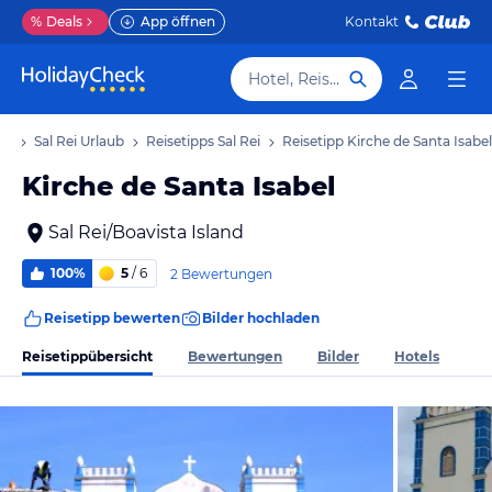
%
Deals
App öffnen
Kontakt
Hotel, Reiseziel
ub
Sal Rei Urlaub
Reisetipps Sal Rei
Reisetipp Kirche de Santa Isabel
Kirche de Santa Isabel
Sal Rei/Boavista Island
100%
5
/ 6
2 Bewertungen
Reisetipp bewerten
Bilder hochladen
Reisetippübersicht
Bewertungen
Bilder
Hotels