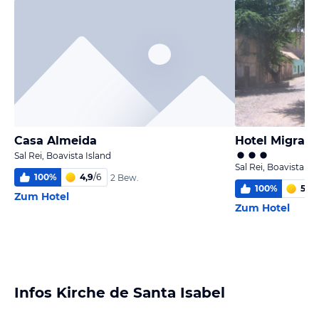
Casa Almeida
Hotel Migran
Sal Rei, Boavista Island
Sal Rei, Boavista Is
100
%
4,9
/
6
2 Bew.
100
%
5,9
/
Zum Hotel
Zum Hotel
Infos Kirche de Santa Isabel