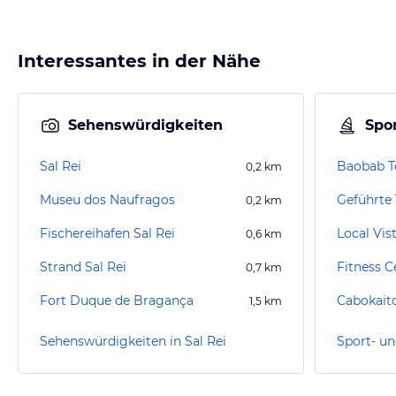
Interessantes in der Nähe
Sehenswürdigkeiten
Spor
Sal Rei
Baobab T
0,2
km
Museu dos Naufragos
0,2
km
Fischereihafen Sal Rei
Local Vis
0,6
km
Strand Sal Rei
Fitness C
0,7
km
Fort Duque de Bragança
Cabokait
1,5
km
Sehenswürdigkeiten in Sal Rei
Sport- un