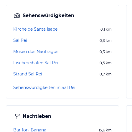
Sehenswürdigkeiten
Kirche de Santa Isabel
0,1
km
Sal Rei
0,3
km
Museu dos Naufragos
0,3
km
Fischereihafen Sal Rei
0,5
km
Strand Sal Rei
0,7
km
Sehenswürdigkeiten in Sal Rei
Nachtleben
Bar fon' Banana
15,6
km