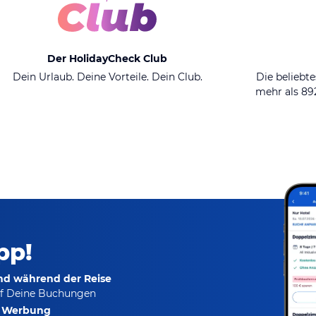
Der HolidayCheck Club
Dein Urlaub. Deine Vorteile. Dein Club.
Die beliebte
mehr als 8
pp!
und während der Reise
f Deine Buchungen
e Werbung