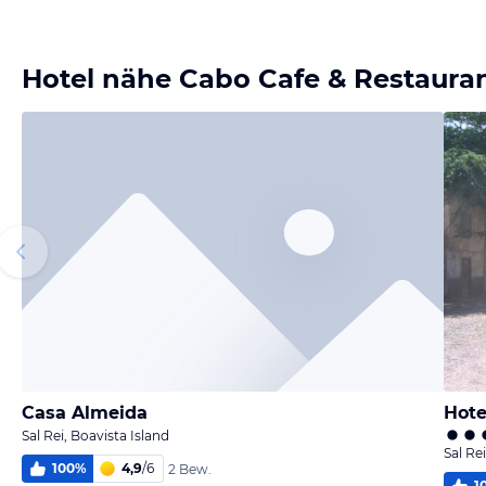
Bild melden
von Melanie
Hotel nähe Cabo Cafe & Restaura
Casa Almeida
Hote
Sal Rei, Boavista Island
Sal Re
100
%
4,9
/
6
2 Bew.
1