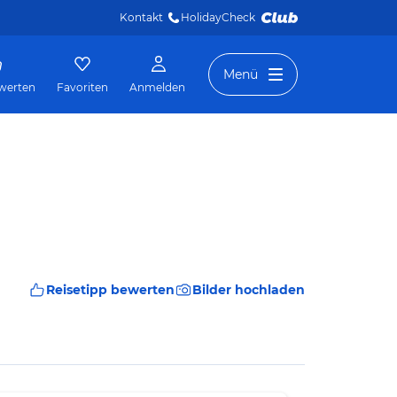
Kontakt
HolidayCheck 
Menü
werten
Favoriten
Anmelden
Reisetipp bewerten
Bilder hochladen