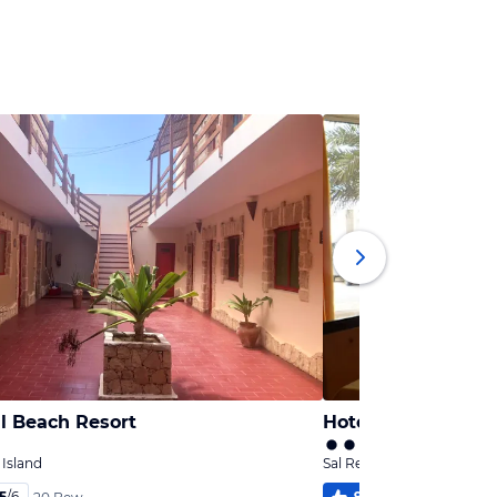
il Beach Resort
Hotel Boa Vista
 Island
Sal Rei, Boavista Island
,5
/
6
97
%
4,6
/
6