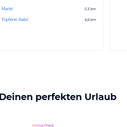
Markt
0,3
km
Töpferei Rabil
6,6
km
 Deinen perfekten Urlaub