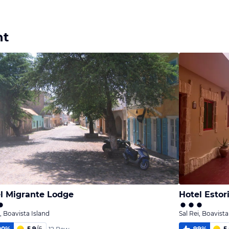
nt
l Migrante Lodge
Hotel Estor
i, Boavista Island
Sal Rei, Boavista
00
%
5,9
/
6
99
%
5