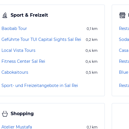
Sport & Freizeit
Baobab Tour
Rest
0,1
km
Geführte Tour TUI Capital Sights Sal Rei
Soda
0,2
km
Local Vista Tours
Casa
0,4
km
Fitness Center Sal Rei
Rest
0,4
km
Cabokaitours
Blue
0,5
km
Sport- und Freizeitangebote in Sal Rei
Resta
Shopping
Atelier Mustafa
0,1
km