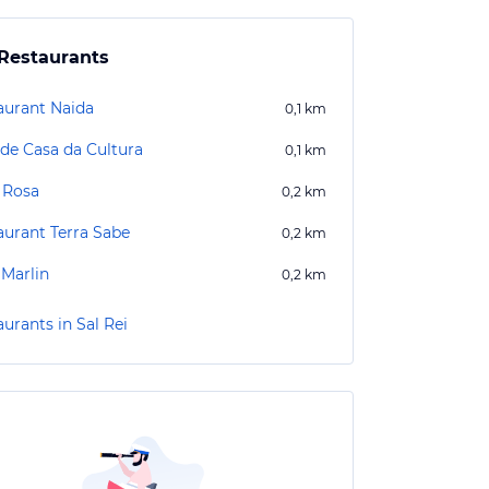
Restaurants
aurant Naida
0,1
km
de Casa da Cultura
0,1
km
 Rosa
0,2
km
aurant Terra Sabe
0,2
km
 Marlin
0,2
km
urants in Sal Rei