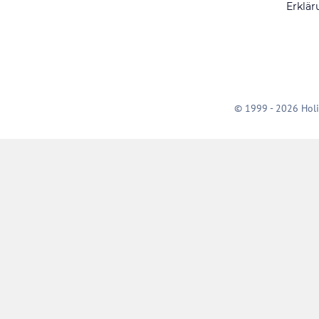
Erklär
© 1999 - 2026 Holi