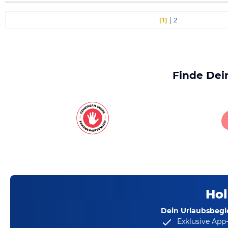
[1]
|
2
Finde Dei
Hol
Dein Urlaubsbegle
Exklusive App