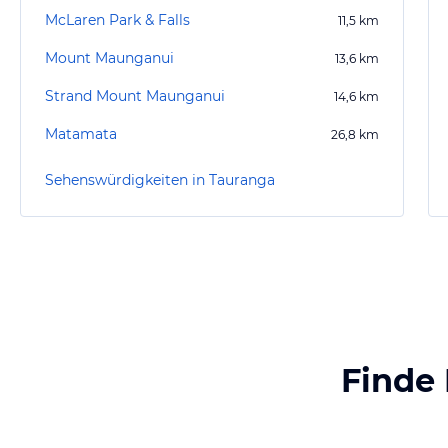
McLaren Park & Falls
11,5
km
Mount Maunganui
13,6
km
Strand Mount Maunganui
14,6
km
Matamata
26,8
km
Sehenswürdigkeiten in Tauranga
Finde