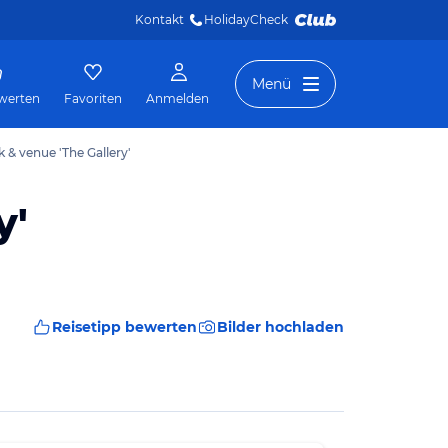
Kontakt
HolidayCheck 
Menü
werten
Favoriten
Anmelden
 & venue 'The Gallery'
y'
Reisetipp bewerten
Bilder hochladen