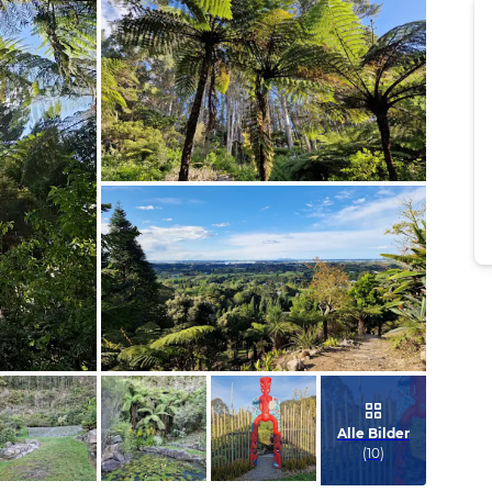
Bild melden
von Jan
Bild melden
von Jan
Alle Bilder
(
10
)