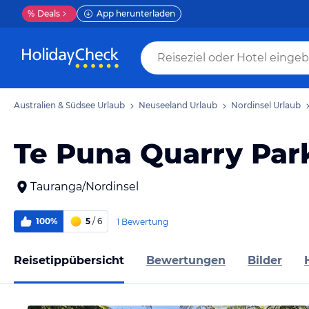
%
Deals
App herunterladen
Australien & Südsee Urlaub
Neuseeland Urlaub
Nordinsel Urlaub
Te Puna Quarry Park
Tauranga/Nordinsel
100%
5
/ 6
1 Bewertung
Reisetippübersicht
Bewertungen
Bilder