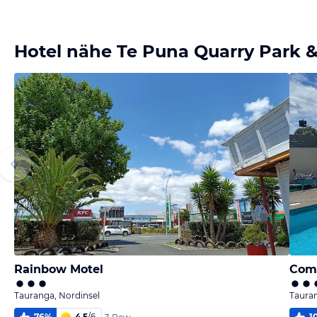
Bild
Bild
Bild
Bild
melden
melden
melden
melden
von Jan
von Jan
von Jan
von Jan
Hotel nähe Te Puna Quarry Park & 
Rainbow Motel
Comf
Tauranga, Nordinsel
Tauran
76
%
4,5
/
6
1