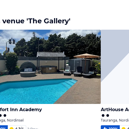
Bild
Bild
Bild
melden
melden
melden
von Jan
von Jan
von Jan
venue 'The Gallery'
ort Inn Academy
ga, Nordinsel
Tauranga, Nordi
00
%
4,2
/
6
100
%