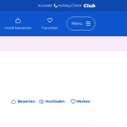
Kontakt
HolidayCheck 
Menü
Hotel bewerten
Favoriten
Bewerten
Hochladen
Merken