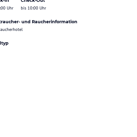
k-In
Check-Out
:00 Uhr
bis 10:00 Uhr
traucher- und Raucherinformation
raucherhotel
ltyp