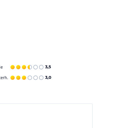
ie
3,5
terh.
3,0