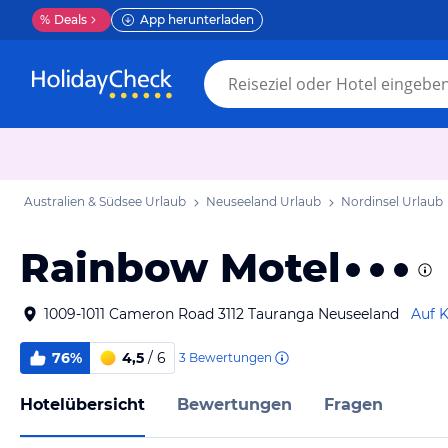
%
Deals
App herunterladen
Australien & Südsee Urlaub
Neuseeland Urlaub
Nordinsel Urlaub
Rainbow Motel
1009-1011 Cameron Road 3112 Tauranga Neuseeland
Auf K
76%
4,5
/ 6
3
Bewertungen
Hotelübersicht
Bewertungen
Fragen