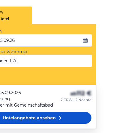
Hotel
m
05.09.26
mer & Zimmer
der, 1 Zi.
112 €
 05.09.2026
ab
egung
2 ERW • 2 Nächte
r mit Gemeinschaftsbad
Hotelangebote
ansehen