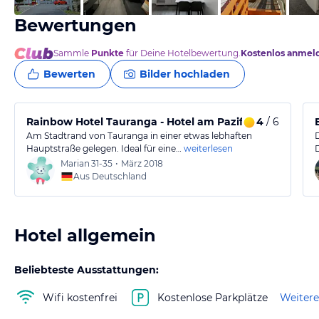
Bewertungen
Sammle
Punkte
für Deine Hotelbewertung.
Kostenlos anmel
Bewerten
Bilder hochladen
Rainbow Hotel Tauranga - Hotel am Pazifik
4
/ 6
Am Stadtrand von Tauranga in einer etwas lebhaften
Hauptstraße gelegen. Ideal für eine…
weiterlesen
Marian
31-35
•
März 2018
Aus Deutschland
Hotel allgemein
Beliebteste Ausstattungen:
Wifi kostenfrei
Kostenlose Parkplätze
Weitere