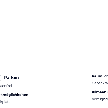
Räumlic
Parken
Gepäckr
tenfrei
Klimaan
rkmöglichkeiten
Verfügba
kplatz