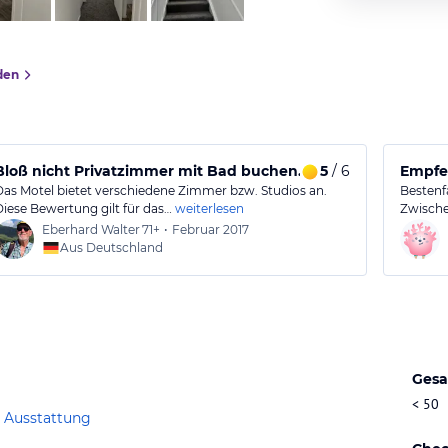
den
Bloß nicht Privatzimmer mit Bad buchen.
5
/ 6
Empfeh
Das Motel bietet verschiedene Zimmer bzw. Studios an.
Bestenfa
Diese Bewertung gilt für das…
weiterlesen
Zwisch
Eberhard Walter
71+
•
Februar 2017
Aus Deutschland
Gesa
< 50
 Ausstattung