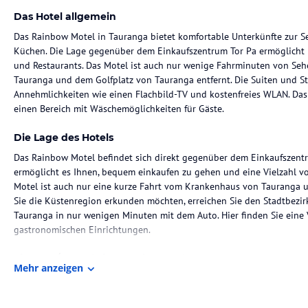
Das Hotel allgemein
Das Rainbow Motel in Tauranga bietet komfortable Unterkünfte zur Se
Küchen. Die Lage gegenüber dem Einkaufszentrum Tor Pa ermöglicht
und Restaurants. Das Motel ist auch nur wenige Fahrminuten von S
Tauranga und dem Golfplatz von Tauranga entfernt. Die Suiten und St
Annehmlichkeiten wie einen Flachbild-TV und kostenfreies WLAN. Das
einen Bereich mit Wäschemöglichkeiten für Gäste.
Die Lage des Hotels
Das Rainbow Motel befindet sich direkt gegenüber dem Einkaufszentr
ermöglicht es Ihnen, bequem einkaufen zu gehen und eine Vielzahl v
Motel ist auch nur eine kurze Fahrt vom Krankenhaus von Tauranga 
Sie die Küstenregion erkunden möchten, erreichen Sie den Stadtbezi
Tauranga in nur wenigen Minuten mit dem Auto. Hier finden Sie eine
gastronomischen Einrichtungen.
Zimmer / Unterbringung im Hotel
Mehr anzeigen
Das Rainbow Motel bietet Unterkünfte zur Selbstverpflegung, die Ihn
Suiten und Studios verfügen über eine voll ausgestattete Küche mit e
einer Kaffeemaschine und einem Kühlschrank. Es gibt auch einen Ess