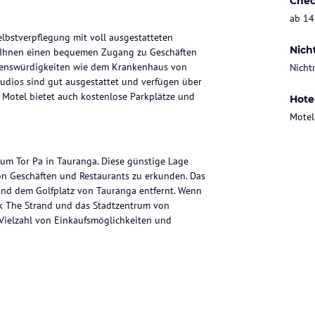
Chec
ab 14
lbstverpflegung mit voll ausgestatteten
Nich
 Ihnen einen bequemen Zugang zu Geschäften
ehenswürdigkeiten wie dem Krankenhaus von
Nicht
udios sind gut ausgestattet und verfügen über
 Motel bietet auch kostenlose Parkplätze und
Hote
Motel
um Tor Pa in Tauranga. Diese günstige Lage
on Geschäften und Restaurants zu erkunden. Das
und dem Golfplatz von Tauranga entfernt. Wenn
rk The Strand und das Stadtzentrum von
 Vielzahl von Einkaufsmöglichkeiten und
en ein Zuhause fern von Zuhause bieten. Alle
inem Kochfeld, einer Mikrowelle, einem Toaster,
bereich und ein Wohnzimmer, in dem Sie sich