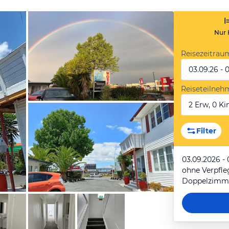
Nur 
Reisezeitrau
03.09.26 - 
Reiseteilneh
2 Erw, 0 Kin
von Booking.com
Filter
03.09.2026 -
ohne Verpfl
Doppelzimme
von Booking.com