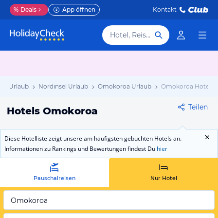
%
Deals
App öffnen
Kontakt
Hotel, Reiseziel
nd Urlaub
Nordinsel Urlaub
Omokoroa Urlaub
Omokoroa Hotels
Teilen
Hotels Omokoroa
Diese Hotelliste zeigt unsere am häufigsten gebuchten Hotels an.
Informationen zu Rankings und Bewertungen findest Du
hier
Pauschalreisen
Nur Hotel
Omokoroa