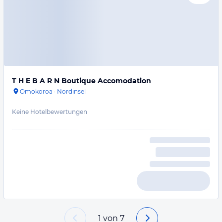
T H E B A R N Boutique Accomodation
Omokoroa
·
Nordinsel
Keine Hotelbewertungen
1
von
7