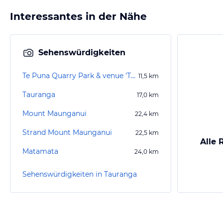
Interessantes in der Nähe
Sehenswürdigkeiten
Te Puna Quarry Park & venue 'The Gallery'
11,5
km
Tauranga
17,0
km
Mount Maunganui
22,4
km
Strand Mount Maunganui
22,5
km
Alle 
Matamata
24,0
km
Sehenswürdigkeiten in Tauranga