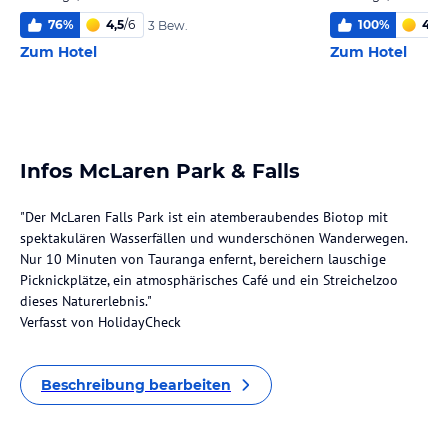
76
%
4,5
/
6
100
%
4,2
/
3 Bew.
Zum Hotel
Zum Hotel
Infos McLaren Park & Falls
"Der McLaren Falls Park ist ein atemberaubendes Biotop mit
spektakulären Wasserfällen und wunderschönen Wanderwegen.
Nur 10 Minuten von Tauranga enfernt, bereichern lauschige
Picknickplätze, ein atmosphärisches Café und ein Streichelzoo
dieses Naturerlebnis."
Verfasst von HolidayCheck
Beschreibung bearbeiten