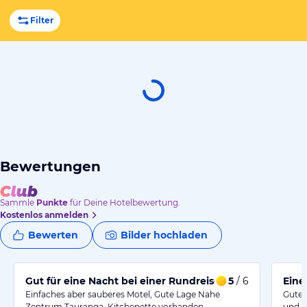
Filter
Bewertungen
Sammle
Punkte
für Deine Hotelbewertung.
Kostenlos anmelden
Bewerten
Bilder hochladen
Gut für eine Nacht bei einer Rundreise
5
/ 6
Eine
Einfaches aber sauberes Motel, Gute Lage Nahe
Gute 
Zentrum Tauranga, Kitchenette vorhanden,…
und b