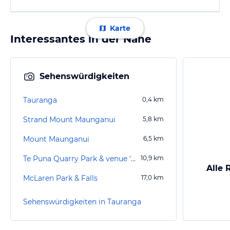
Karte
Interessantes in der Nähe
Sehenswürdigkeiten
Tauranga
0,4
km
Strand Mount Maunganui
5,8
km
Mount Maunganui
6,5
km
Te Puna Quarry Park & venue 'The Gallery'
10,9
km
Alle 
McLaren Park & Falls
17,0
km
Sehenswürdigkeiten in Tauranga