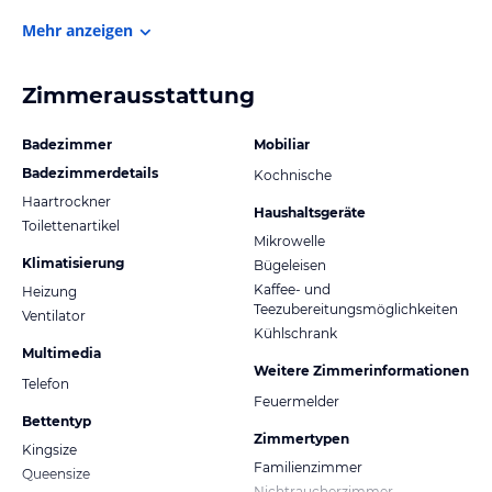
Mehr anzeigen
Zimmerausstattung
Badezimmer
Mobiliar
Badezimmerdetails
Kochnische
Haartrockner
Haushaltsgeräte
Toilettenartikel
Mikrowelle
Klimatisierung
Bügeleisen
Kaffee- und
Heizung
Teezubereitungsmöglichkeiten
Ventilator
Kühlschrank
Multimedia
Weitere Zimmerinformationen
Telefon
Feuermelder
Bettentyp
Zimmertypen
Kingsize
Familienzimmer
Queensize
Nichtraucherzimmer