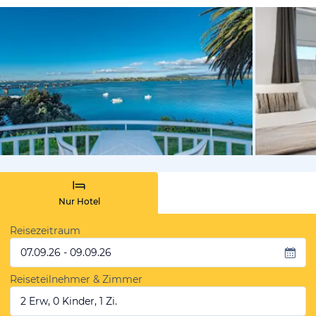
von Booki
Nur Hotel
Reisezeitraum
07.09.26 - 09.09.26
Reiseteilnehmer & Zimmer
2 Erw, 0 Kinder, 1 Zi.