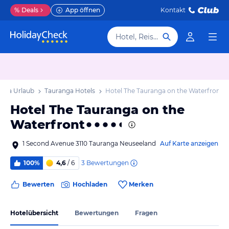
%
Deals
App öffnen
Kontakt
Hotel, Reiseziel
nga Urlaub
Tauranga Hotels
Hotel The Tauranga on the Waterfront
Hotel The Tauranga on the
Waterfront
1 Second Avenue 3110 Tauranga Neuseeland
Auf Karte anzeigen
3
Bewertungen
100%
4,6
/ 6
Bewerten
Hochladen
Merken
Hotelübersicht
Bewertungen
Fragen