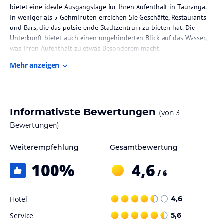
bietet eine ideale Ausgangslage für Ihren Aufenthalt in Tauranga.
In weniger als 5 Gehminuten erreichen Sie Geschäfte, Restaurants
und Bars, die das pulsierende Stadtzentrum zu bieten hat. Die
Unterkunft bietet auch einen ungehinderten Blick auf das Wasser,
was Ihren Aufenthalt zu etwas Besonderem macht.
Mehr anzeigen
Zimmer / Unterbringung im Hotel
Die Zimmer im The Tauranga on the Waterfront sind gemütlich
und komfortabel eingerichtet und verfügen über eine praktische
Küchenzeile. Hier finden Sie alles, was Sie für Ihren Aufenthalt
Informativste Bewertungen
(von
3
benötigen, wie einen Kühlschrank, eine Mikrowelle, einen Toaster
sowie Tee- und Kaffeezubehör. Zur Unterhaltung steht Ihnen Sat-
Bewertungen)
TV zur Verfügung. Die eigenen Badezimmer sind gut ausgestattet
und bieten NZ-Pflegeprodukte. Die Zimmer im Erdgeschoss
Weiterempfehlung
Gesamtbewertung
verfügen über einen Balkon mit einem Tisch und Stühlen,
100
%
4,6
während die Zimmer im Obergeschoss mit raumhohen Fenstern
/ 6
ausgestattet sind.
Gastronomie im Hotel
Hotel
4,6
Das Tauranga on the Waterfront bietet keine Verpflegung vor Ort
Service
5,6