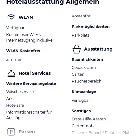
Hotelausstattung Allgemein
Kostenfrei
WLAN
Parkmöglichkeiten
Verfügbar
Kostenloser WLAN-
Parkplatz
Internetzugang inklusive
Ausstattung
WLAN Kostenfrei
Zimmer
Räumlichkeiten
Gepäckraum
Hotel Services
Garten
Raucherbereich
Weitere Serviceangebote
Wäscheservice
Klimaanlage
Arzt
Verfügbar
Hotelsafe
Sonstiges
Informationsschalter für
Ausflüge
Erste-Hilfe-Kasten
Gartenmöbel
Parken
Picknick Bereich/ Picknick-Platz