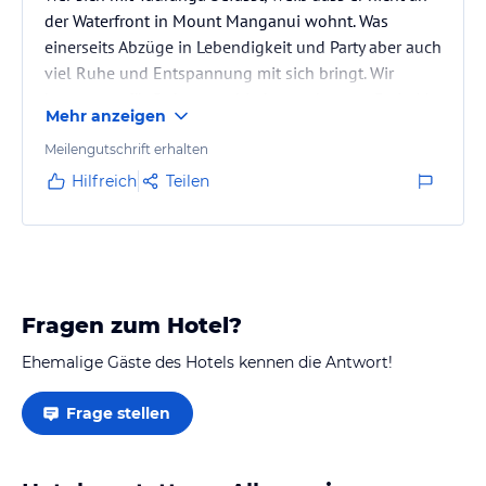
der Waterfront in Mount Manganui wohnt. Was
einerseits Abzüge in Lebendigkeit und Party aber auch
viel Ruhe und Entspannung mit sich bringt. Wir
hatten uns für Ruhe entschieden und waren 3x in Mt.
Mehr anzeigen
Manganui nebst Bergbesteigung. Die
Fußgängerzonen beider Stadtteile ähneln sich ein
Meilengutschrift erhalten
wenig. Sie verpassen von daher nichts in Tauranga.
Hilfreich
Teilen
Unsere Herbergsmutter war ein Ausbund an
Freundlichkeit. Sehr herzlich. Die Meerblick-Suite war
sehr groß, sehr schön möbliert (modern)…
Fragen zum Hotel?
Ehemalige Gäste des Hotels kennen die Antwort!
Frage stellen