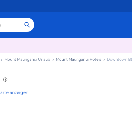
Mount Maunganui Urlaub
Mount Maunganui Hotels
Downtown B
arte anzeigen