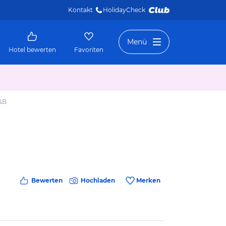
Kontakt
HolidayCheck 
Menü
Hotel bewerten
Favoriten
&B
Bewerten
Hochladen
Merken