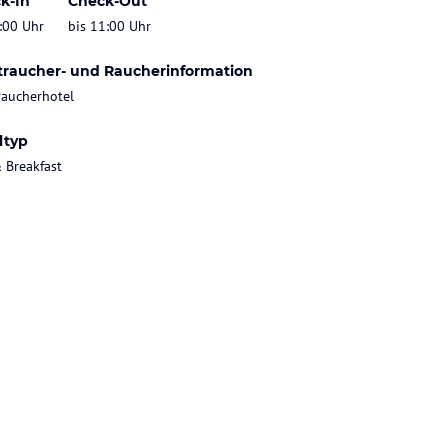
k-In
Check-Out
:00 Uhr
bis 11:00 Uhr
traucher- und Raucherinformation
raucherhotel
ltyp
 Breakfast