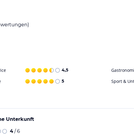
gung, in der Sie Ihre eigenen Mahlzeiten
 in der Umgebung, in denen Sie lokale
wertungen)
arischen Angebote und lassen Sie sich von der
reizeitaktivitäten. Sie können die umliegenden
n besuchen. Auch Geschäfte, Restaurants und
it, die Gegend zu erkunden und erleben Sie
ice
4,5
Gastronom
B.
e
5
Sport & Un
ohne Gewähr. Bitte lies vor der Buchung die
he Unterkunft
4
/ 6