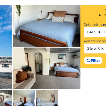
Nur 
Reisezeitrau
04.09.26 - 
Reiseteilneh
2 Erw, 0 Kin
von Booking.com
Filter
von Booking.com