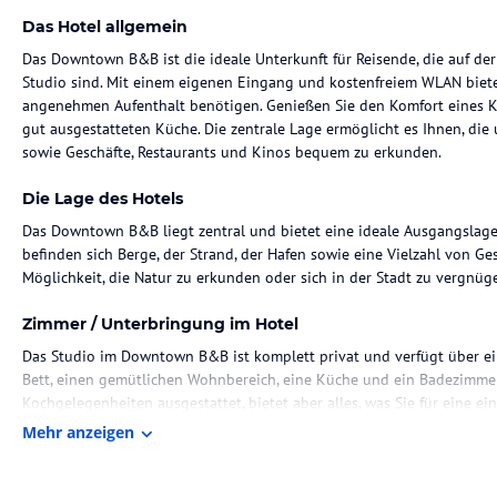
Das Hotel allgemein
Das Downtown B&B ist die ideale Unterkunft für Reisende, die auf d
Studio sind. Mit einem eigenen Eingang und kostenfreiem WLAN bietet 
angenehmen Aufenthalt benötigen. Genießen Sie den Komfort eines Ki
gut ausgestatteten Küche. Die zentrale Lage ermöglicht es Ihnen, die
sowie Geschäfte, Restaurants und Kinos bequem zu erkunden.
Die Lage des Hotels
Das Downtown B&B liegt zentral und bietet eine ideale Ausgangslag
befinden sich Berge, der Strand, der Hafen sowie eine Vielzahl von Ge
Möglichkeit, die Natur zu erkunden oder sich in der Stadt zu vergnüge
Zimmer / Unterbringung im Hotel
Das Studio im Downtown B&B ist komplett privat und verfügt über ein
Bett, einen gemütlichen Wohnbereich, eine Küche und ein Badezimmer.
Kochgelegenheiten ausgestattet, bietet aber alles, was Sie für eine e
wie einen Kühlschrank, ein Waschbecken, Besteck, Tassen, Gläser, eine
Mehr anzeigen
kostenfreies Frühstück sowie Tee und Kaffee stehen ebenfalls zur Ver
im Freien, um ein leckeres Essen im Freien zu genießen.