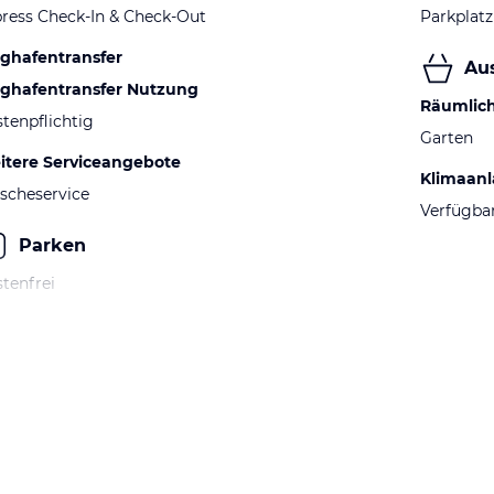
ress Check-In & Check-Out
Parkplatz
ughafentransfer
Au
ughafentransfer Nutzung
Räumlic
tenpflichtig
Garten
itere Serviceangebote
Klimaan
scheservice
Verfügba
Parken
tenfrei