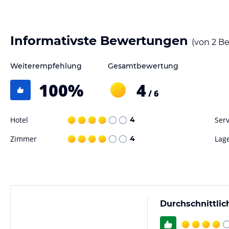
Gastronomie im Hotel
Im Downtown B&B steht Ihnen eine gut ausgestattete Küche zur Verfü
zubereiten können. Es gibt jedoch auch eine Vielzahl von Restaurants
Informativste Bewertungen
(von
2
Be
Spezialitäten genießen können. Erkunden Sie die verschiedenen kulin
Vielfalt der Küche inspirieren.
Weiterempfehlung
Gesamtbewertung
Sport und Unterhaltung
100
%
4
/ 6
Die zentrale Lage des Downtown B&B bietet Ihnen eine Vielzahl von F
Berge erkunden, am Strand entspannen oder den nahe gelegenen Hafe
Kinos befinden sich in unmittelbarer Nähe. Nutzen Sie die Gelegenhe
Hotel
4
Serv
unvergessliche Momente während Ihres Aufenthalts im Downtown B&
Zimmer
4
Lag
Hinweis:
Verfasst von HolidayCheck mit Hilfe von KI. Alle Angaben 
verbindlichen
Angebotsdetails
des jeweiligen Veranstalters.
Durchschnittlic