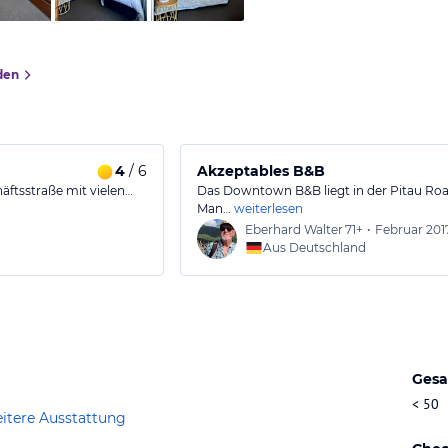
den
4
/ 6
Akzeptables B&B
äftsstraße mit vielen…
Das Downtown B&B liegt in der Pitau Road
Man…
weiterlesen
Eberhard Walter
71+
•
Februar 201
Aus Deutschland
Gesa
< 50
itere Ausstattung