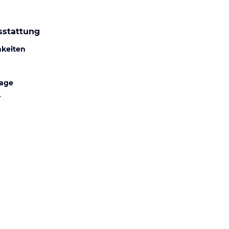
sstattung
hkeiten
lage
r