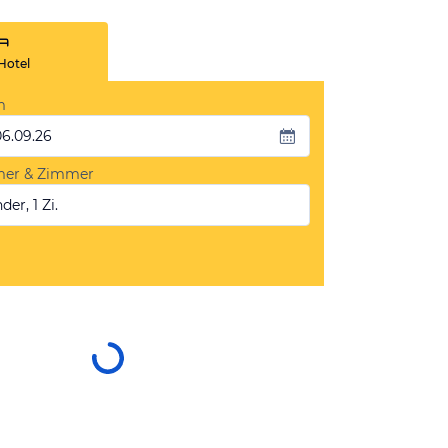
Hotel
m
06.09.26
mer & Zimmer
der, 1 Zi.