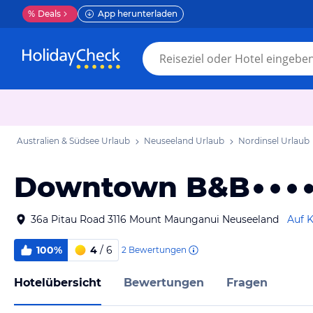
%
Deals
App herunterladen
Australien & Südsee Urlaub
Neuseeland Urlaub
Nordinsel Urlaub
Downtown B&B
36a Pitau Road 3116 Mount Maunganui Neuseeland
Auf K
100%
4
/ 6
2
Bewertungen
Hotelübersicht
Bewertungen
Fragen