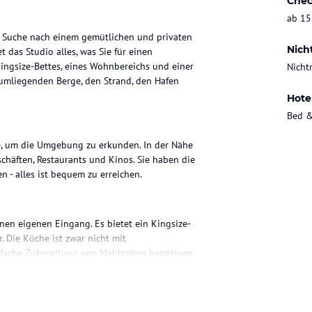
Chec
ab 15
er Suche nach einem gemütlichen und privaten
Nich
das Studio alles, was Sie für einen
ngsize-Bettes, eines Wohnbereichs und einer
Nicht
 umliegenden Berge, den Strand, den Hafen
Hote
Bed &
e, um die Umgebung zu erkunden. In der Nähe
schäften, Restaurants und Kinos. Sie haben die
n - alles ist bequem zu erreichen.
en eigenen Eingang. Es bietet ein Kingsize-
 Die Küche ist zwar nicht mit
infache Zubereitung von Mahlzeiten benötigen,
n Wasserkocher und einen Toaster. Ein
fügung. Nutzen Sie auch die Grillmöglichkeiten