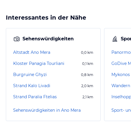
Interessantes in der Nähe
Sehenswürdigkeiten
Spor
Altstadt Ano Mera
Panormo
0,0
km
Kloster Panagia Tourliani
GoDive 
0,1
km
Burgruine Ghyzi
Mykonos
0,8
km
Strand Kalo Livadi
Wandern 
2,0
km
Strand Paralia Ftelias
Inselhopp
2,1
km
Sehenswürdigkeiten in Ano Mera