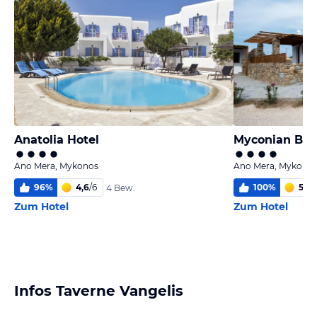
Anatolia Hotel
Myconian Bro
Ano Mera, Mykonos
Ano Mera, Mykono
96
%
4,6
/
6
100
%
5
/
6
4 Bew.
Zum Hotel
Zum Hotel
Infos Taverne Vangelis