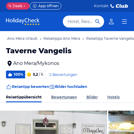
%
Deals
App öffnen
Kontakt
Hotel, Reiseziel
b
Ano Mera Urlaub
Reisetipps Ano Mera
Reisetipp Taverne Vangelis
Taverne Vangelis
Ano Mera/Mykonos
100%
5,2
/ 6
2 Bewertungen
Reisetipp bewerten
Bilder hochladen
Reisetippübersicht
Bewertungen
Bilder
Hotels