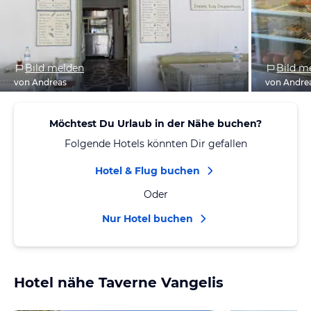
Bild melden
Bild m
von Andreas
von Andre
Möchtest Du Urlaub in der Nähe buchen?
Folgende Hotels könnten Dir gefallen
Hotel & Flug buchen
Oder
Nur Hotel buchen
Hotel nähe Taverne Vangelis