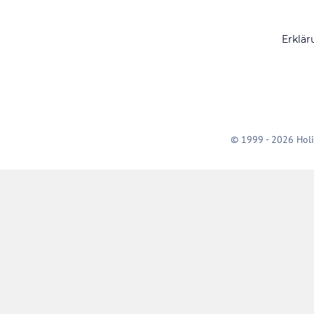
Erklär
© 1999 - 2026 Holi