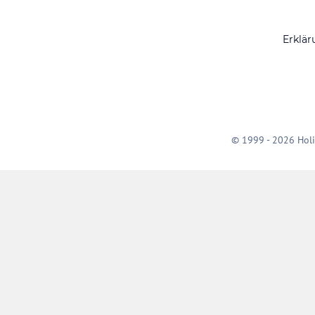
Erklär
© 1999 - 2026 Holi