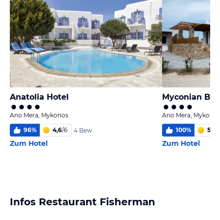
Anatolia Hotel
Myconian Bro
Ano Mera, Mykonos
Ano Mera, Mykono
96
%
4,6
/
6
100
%
5
/
6
4 Bew.
Zum Hotel
Zum Hotel
Infos Restaurant Fisherman