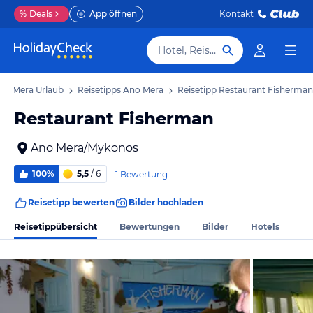
%
Deals
App öffnen
Kontakt
Hotel, Reiseziel
no Mera Urlaub
Reisetipps Ano Mera
Reisetipp Restaurant Fisherman
Restaurant Fisherman
Ano Mera/Mykonos
100%
5,5
/ 6
1 Bewertung
Reisetipp bewerten
Bilder hochladen
Reisetippübersicht
Bewertungen
Bilder
Hotels