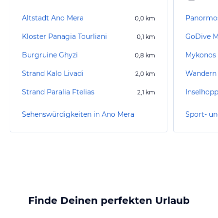
Altstadt Ano Mera
Panormo
0,0
km
Kloster Panagia Tourliani
GoDive 
0,1
km
Burgruine Ghyzi
Mykonos
0,8
km
Strand Kalo Livadi
Wandern 
2,0
km
Strand Paralia Ftelias
Inselhopp
2,1
km
Sehenswürdigkeiten in Ano Mera
Finde Deinen perfekten Urlaub