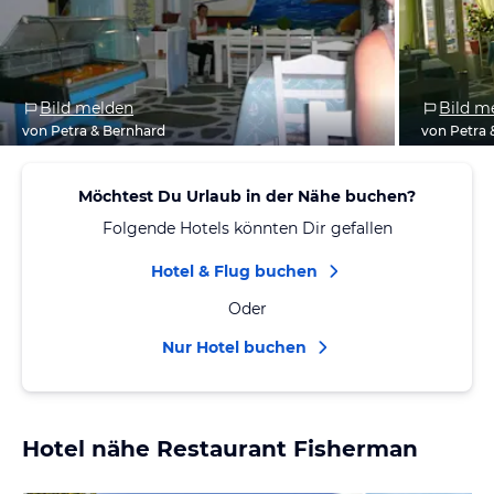
Bild melden
Bild m
von Petra & Bernhard
von Petra 
Möchtest Du Urlaub in der Nähe buchen?
Folgende Hotels könnten Dir gefallen
Hotel & Flug buchen
Oder
Nur Hotel buchen
Hotel nähe Restaurant Fisherman