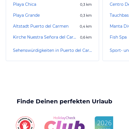
Playa Chica
Centro D
0,3
km
Playa Grande
0,3
km
Altstadt Puerto del Carmen
Manta Di
0,4
km
Kirche Nuestra Señora del Carmen
Fish Spa
0,6
km
Sehenswürdigkeiten in Puerto del Carmen
Finde Deinen perfekten Urlaub