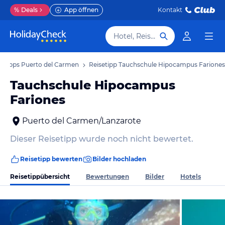
%
Deals
App öffnen
Kontakt
Hotel, Reiseziel
setipps Puerto del Carmen
Reisetipp Tauchschule Hipocampus Fariones
Tauchschule Hipocampus
Fariones
Puerto del Carmen/Lanzarote
Dieser Reisetipp wurde noch nicht bewertet.
Reisetipp bewerten
Bilder hochladen
Reisetippübersicht
Bewertungen
Bilder
Hotels