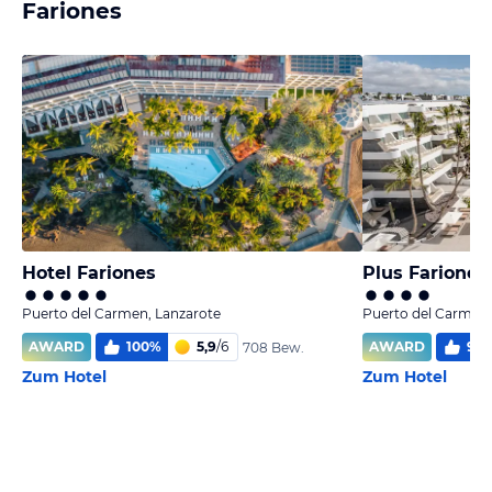
Fariones
Hotel Fariones
Plus Fariones
Puerto del Carmen, Lanzarote
Puerto del Carmen,
AWARD
100
%
5,9
/
6
AWARD
98
708 Bew.
Zum Hotel
Zum Hotel