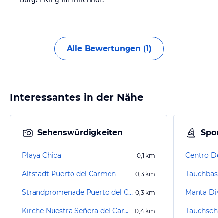
Alle Bewertungen (1)
Interessantes in der Nähe
Sehenswürdigkeiten
Spor
Playa Chica
Centro D
0,1
km
Altstadt Puerto del Carmen
0,3
km
Strandpromenade Puerto del Carmen
Manta Di
0,3
km
Kirche Nuestra Señora del Carmen
0,4
km