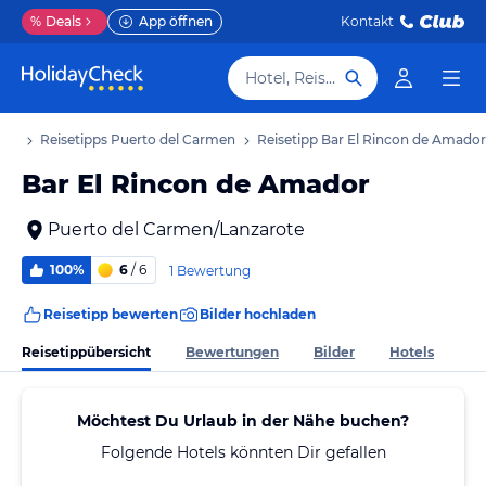
%
Deals
App öffnen
Kontakt
Hotel, Reiseziel
aub
Reisetipps Puerto del Carmen
Reisetipp Bar El Rincon de Amador
Bar El Rincon de Amador
Puerto del Carmen/Lanzarote
100%
6
/ 6
1 Bewertung
Reisetipp bewerten
Bilder hochladen
Reisetippübersicht
Bewertungen
Bilder
Hotels
Möchtest Du Urlaub in der Nähe buchen?
Folgende Hotels könnten Dir gefallen