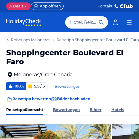
%
Deals
App öffnen
Kontakt
Hotel, Reiseziel
aub
Reisetipps Meloneras
Reisetipp Shoppingcenter Boulevard El Faro
Shoppingcenter Boulevard El
Faro
Meloneras/Gran Canaria
100%
5,5
/ 6
11 Bewertungen
Reisetipp bewerten
Bilder hochladen
Reisetippübersicht
Bewertungen
Bilder
Hotels