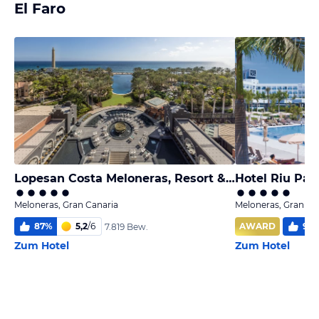
El Faro
Lopesan Costa Meloneras, Resort & Spa
Hotel Riu Pal
Meloneras, Gran Canaria
Meloneras, Gran Ca
87
%
5,2
/
6
AWARD
98
7.819 Bew.
Zum Hotel
Zum Hotel