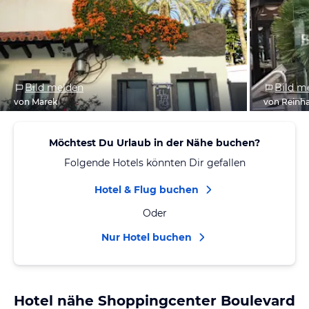
Bild melden
Bild m
von Marek
von Reinh
Möchtest Du Urlaub in der Nähe buchen?
Folgende Hotels könnten Dir gefallen
Hotel & Flug buchen
Oder
Nur Hotel buchen
Hotel nähe Shoppingcenter Boulevard