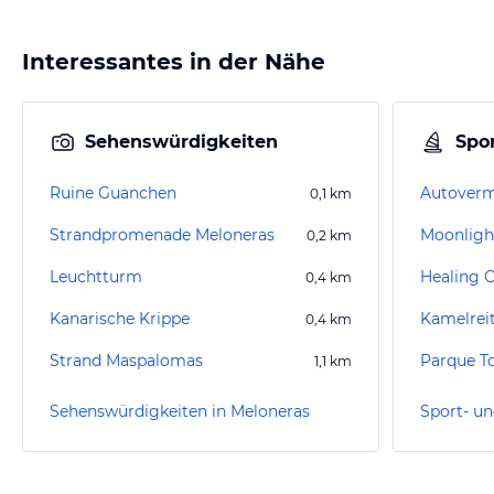
Interessantes in der Nähe
Sehenswürdigkeiten
Spor
Ruine Guanchen
0,1
km
Strandpromenade Meloneras
Moonligh
0,2
km
Leuchtturm
Healing 
0,4
km
Kanarische Krippe
Kamelrei
0,4
km
Strand Maspalomas
Parque T
1,1
km
Sehenswürdigkeiten in Meloneras