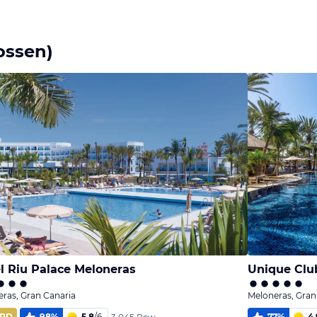
ossen)
l Riu Palace Meloneras
ras, Gran Canaria
Meloneras, Gran
RD
98
%
5,8
/
6
77
%
4,