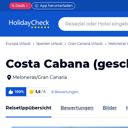
%
Deals
App herunterladen
Europa Urlaub
Spanien Urlaub
Gran Canaria Urlaub
Meloneras 
Costa Cabana (gesc
Meloneras/Gran Canaria
100%
5,6
/ 6
8 Bewertungen
Reisetippübersicht
Bewertungen
Bilder