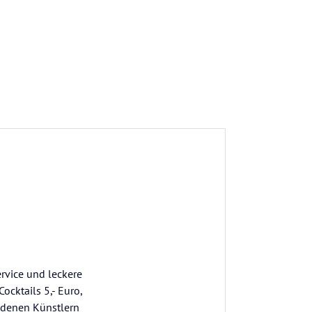
rvice und leckere
ocktails 5,- Euro,
iedenen Künstlern