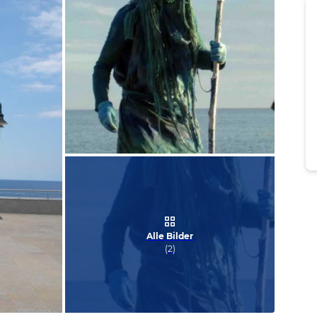
Bild melden
von Chris
Alle Bilder
(
2
)