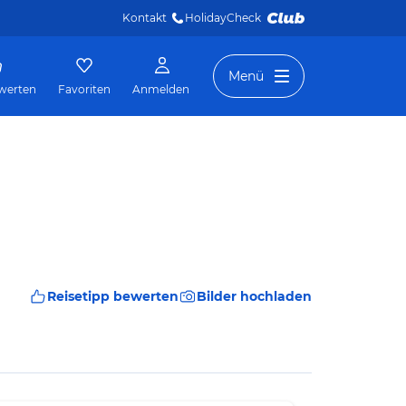
Kontakt
HolidayCheck 
Menü
werten
Favoriten
Anmelden
Reisetipp bewerten
Bilder hochladen