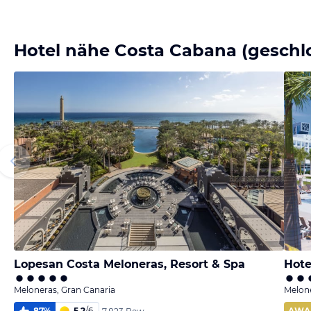
Bild melden
von Adriana
Hotel nähe Costa Cabana (geschl
Lopesan Costa Meloneras, Resort & Spa
Hote
Meloneras, Gran Canaria
Melone
87
%
5,2
/
6
AWA