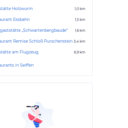
stätte Holzwurm
1,0
km
aurant Essbahn
1,5
km
gaststätte „Schwartenbergbaude“
1,6
km
aurant Remise Schloß Purschenstein
3,4
km
stätte am Flugzeug
6,9
km
urants in Seiffen