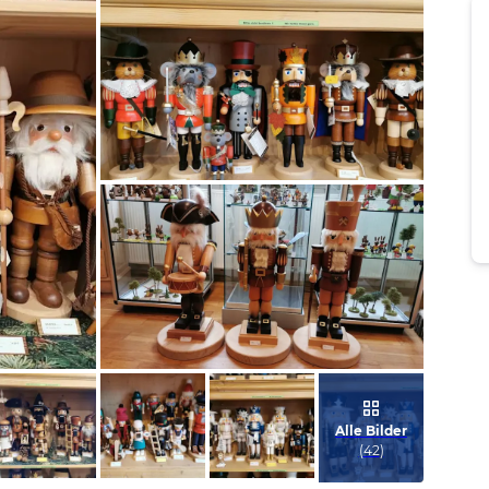
Bild melden
von Hubert
Bild melden
von Hubert
Alle Bilder
(
42
)