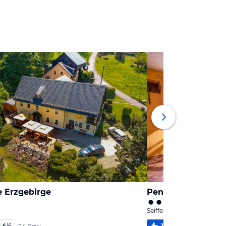
e Erzgebirge
Pension Spielzeug
Seiffen, Sachsen
,4
/
6
100
%
5,1
/
6