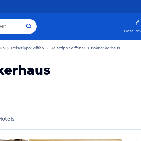
Hotel be
aub
Reisetipps Seiffen
Reisetipp Seiffener Nussknackerhaus
kerhaus
Hotels