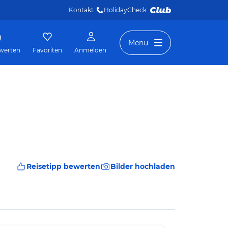
Kontakt
HolidayCheck 
Menü
werten
Favoriten
Anmelden
Reisetipp bewerten
Bilder hochladen