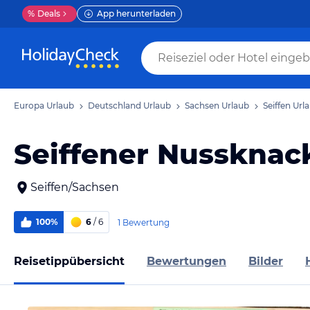
%
Deals
App herunterladen
Europa Urlaub
Deutschland Urlaub
Sachsen Urlaub
Seiffen Url
Seiffener Nussknac
Seiffen/Sachsen
100%
6
/ 6
1 Bewertung
Reisetippübersicht
Bewertungen
Bilder