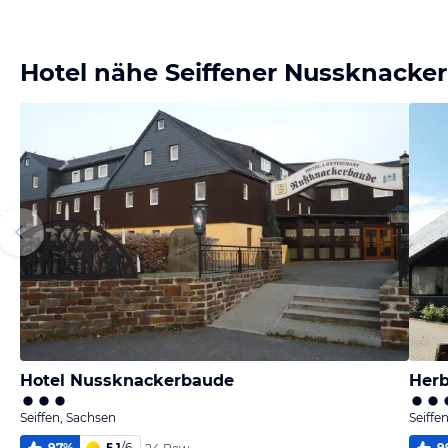
Bild
Bild
Bild
Bild
melden
melden
melden
melden
von Hubert
von Hubert
von Hubert
von Hubert
Hotel nähe Seiffener Nussknacke
Hotel Nussknackerbaude
Herb
Seiffen, Sachsen
Seiffe
97
%
5,1
/
6
9