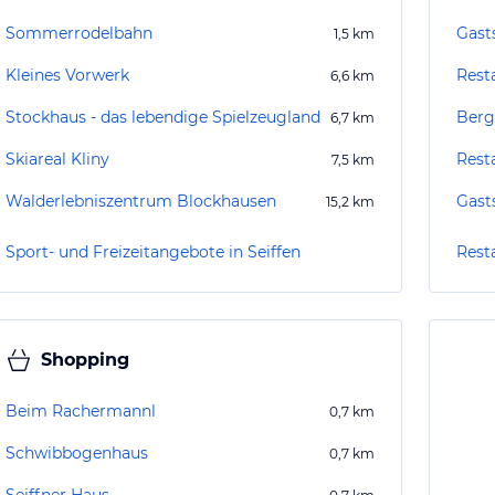
Sommerrodelbahn
Gast
1,5
km
Kleines Vorwerk
Rest
6,6
km
Stockhaus - das lebendige Spielzeugland
Berg
6,7
km
Skiareal Kliny
Rest
7,5
km
Walderlebniszentrum Blockhausen
Gast
15,2
km
Sport- und Freizeitangebote in Seiffen
Resta
Shopping
Beim Rachermannl
0,7
km
Schwibbogenhaus
0,7
km