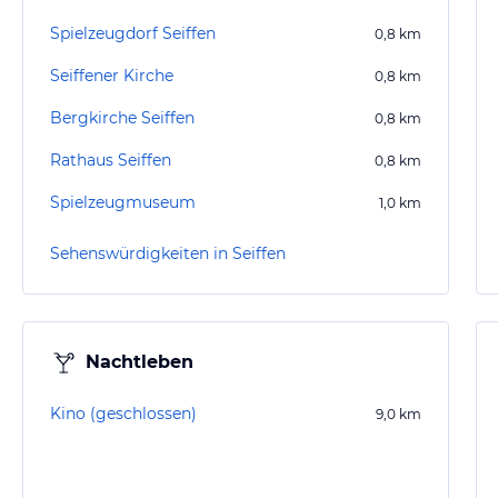
Spielzeugdorf Seiffen
0,8
km
Seiffener Kirche
0,8
km
Bergkirche Seiffen
0,8
km
Rathaus Seiffen
0,8
km
Spielzeugmuseum
1,0
km
Sehenswürdigkeiten in Seiffen
Nachtleben
Kino (geschlossen)
9,0
km