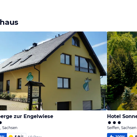
Bild
Bild
Bild
melden
melden
melden
von Hubert
von Hubert
von Hubert
rhaus
erge zur Engelwiese
Hotel Sonn
n, Sachsen
Seiffen, Sachsen
9
%
5,9
/
6
100
%
5