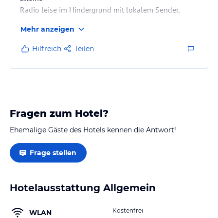
Radio leise im Hindergrund mit lokalem Sender,
Kaffee in Thermokanne, Milch und Brötchen in
Mehr anzeigen
Körbchen auf dem Tisch, Rest vom Buffet: Ei, Joghurt,
verschiedes Müsli, Wurstplatte mit Käse, Dosenobst,
Hilfreich
Teilen
Marmelade, Honig, ... immer frisch und lecker.
Pension hat 5 Zimmer und 2 Appartement alle mit
Dusche/WC.
War im Zimmer Nummer 4 - Einzelzimmer - unter dem
Dach mit Fenster zur Straße Hauptstraße, war bis…
Fragen zum Hotel?
Ehemalige Gäste des Hotels kennen die Antwort!
Frage stellen
Hotelausstattung Allgemein
Kostenfrei
WLAN