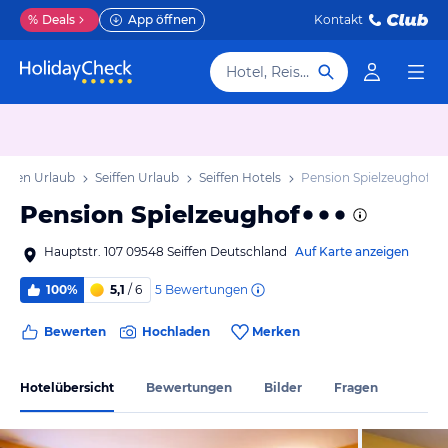
%
Deals
App öffnen
Kontakt
Hotel, Reiseziel
chsen Urlaub
Seiffen Urlaub
Seiffen Hotels
Pension Spielzeughof
Pension Spielzeughof
Hauptstr. 107 09548 Seiffen Deutschland
Auf Karte anzeigen
5
Bewertungen
100%
5,1
/ 6
Bewerten
Hochladen
Merken
Hotelübersicht
Bewertungen
Bilder
Fragen