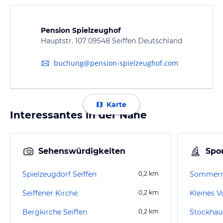
Pension Spielzeughof
Hauptstr. 107 09548 Seiffen Deutschland
buchung@pension-spielzeughof.com
Karte
Interessantes in der Nähe
Sehenswürdigkeiten
Spor
Spielzeugdorf Seiffen
0,2
km
Sommerr
Seiffener Kirche
0,2
km
Kleines 
Bergkirche Seiffen
0,2
km