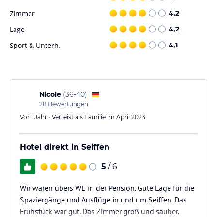
In der Umgebung der Ferienwohnung Spielzeughof gibt es
zahlreiche Möglichkeiten für sportliche Aktivitäten. Skifahren und
Zimmer
4,2
Radfahren sind besonders beliebt und es gibt einen Skiverleih
Lage
4,2
und eine Verkaufsstelle für Skipässe direkt am Apartment.
Genießen Sie die Natur und erkunden Sie die Umgebung auf
Sport & Unterh.
4,1
eigene Faust.
Hinweis:
Verfasst von HolidayCheck mit Hilfe von KI. Alle
Angaben ohne Gewähr. Bitte lies vor der Buchung die
verbindlichen
Angebotsdetails
des jeweiligen Veranstalters.
Nicole
(
36-40
)
28
Bewertungen
Vor 1 Jahr • Verreist als Familie im April 2023
Hotel direkt in Seiffen
5
/ 6
Wir waren übers WE in der Pension. Gute Lage für die
Spaziergänge und Ausflüge in und um Seiffen. Das
Frühstück war gut. Das Zimmer groß und sauber.