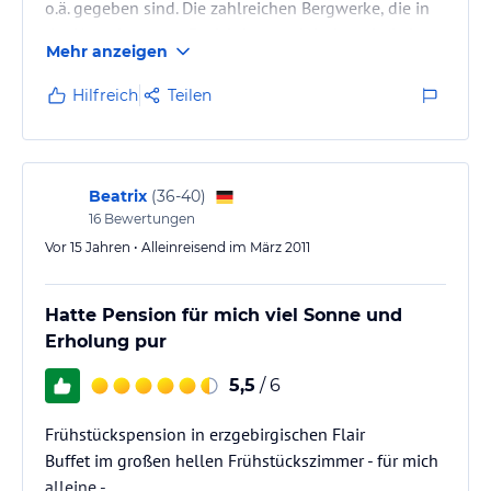
o.ä. gegeben sind. Die zahlreichen Bergwerke, die in
der Umgebung zur Besichtigung einladen, sind aber
Mehr anzeigen
definitiv für ältere Kinder, ab 10 J., geeignet.
Hilfreich
Teilen
Beatrix
(
36-40
)
16
Bewertungen
Vor 15 Jahren • Alleinreisend im März 2011
Hatte Pension für mich viel Sonne und
Erholung pur
5,5
/ 6
Frühstückspension in erzgebirgischen Flair
Buffet im großen hellen Frühstückszimmer - für mich
alleine -