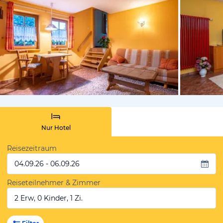
von Booki
Nur Hotel
Reisezeitraum
04.09.26 - 06.09.26
Reiseteilnehmer & Zimmer
2 Erw, 0 Kinder, 1 Zi.