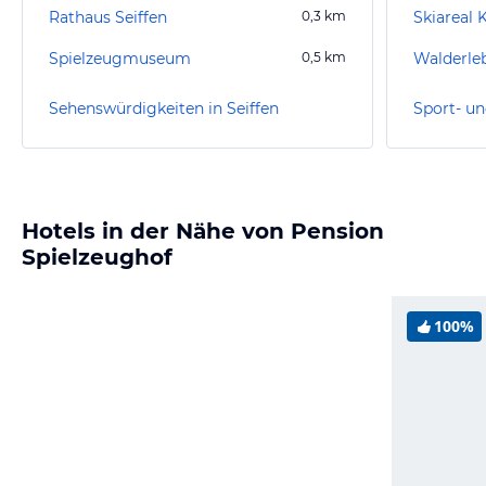
Rathaus Seiffen
0,3
km
Skiareal 
Spielzeugmuseum
0,5
km
Sehenswürdigkeiten in Seiffen
Sport- un
Hotels in der Nähe von Pension
Spielzeughof
100%