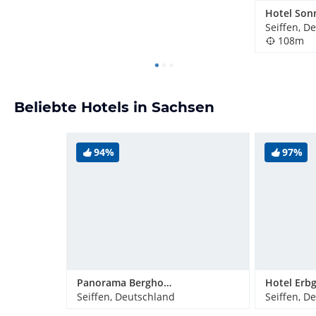
Seiffen, D
108m
Beliebte Hotels in Sachsen
94%
97%
Panorama Berghotel Wettiner Höhe
Seiffen, Deutschland
Seiffen, D