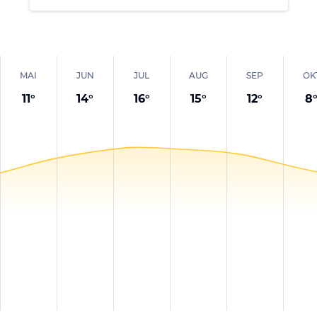
MAI
JUN
JUL
AUG
SEP
OK
11
°
14
°
16
°
15
°
12
°
8