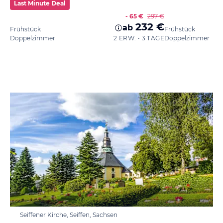
Last Minute Deal
- 65 €
297 €
232 €
ab
Frühstück
Frühstück
Doppelzimmer
2 ERW. • 3 TAGE
Doppelzimmer
Seiffener Kirche, Seiffen, Sachsen