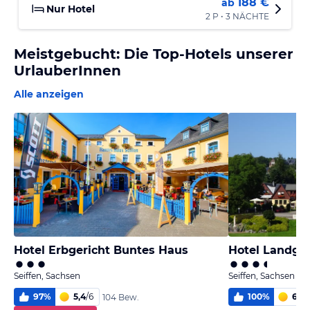
188 €
ab
Nur Hotel
2 P • 3 NÄCHTE
Meistgebucht: Die Top-Hotels unserer
UrlauberInnen
Alle anzeigen
Hotel Erbgericht Buntes Haus
Hotel Landgas
Seiffen, Sachsen
Seiffen, Sachsen
97
%
5,4
/
6
100
%
6,0
/
104 Bew.