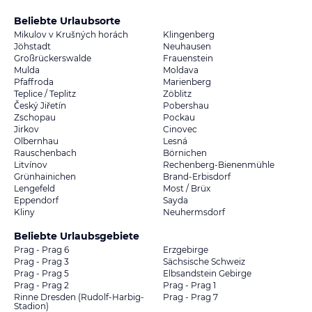
Beliebte Urlaubsorte
Mikulov v Krušných horách
Klingenberg
Jöhstadt
Neuhausen
Großrückerswalde
Frauenstein
Mulda
Moldava
Pfaffroda
Marienberg
Teplice / Teplitz
Zöblitz
Český Jiřetín
Pobershau
Zschopau
Pockau
Jirkov
Cinovec
Olbernhau
Lesná
Rauschenbach
Börnichen
Litvínov
Rechenberg-Bienenmühle
Grünhainichen
Brand-Erbisdorf
Lengefeld
Most / Brüx
Eppendorf
Sayda
Kliny
Neuhermsdorf
Beliebte Urlaubsgebiete
Prag - Prag 6
Erzgebirge
Prag - Prag 3
Sächsische Schweiz
Prag - Prag 5
Elbsandstein Gebirge
Prag - Prag 2
Prag - Prag 1
Rinne Dresden (Rudolf-Harbig-
Prag - Prag 7
Stadion)