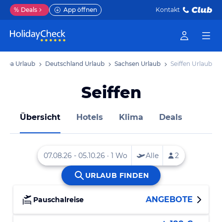
%
Deals
App öffnen
Kontakt
ropa Urlaub
Deutschland Urlaub
Sachsen Urlaub
Seiffen Urlaub
Seiffen
Übersicht
Hotels
Klima
Deals
ANGEBOTE
Pauschalreise