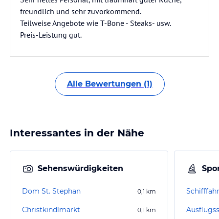
freundlich und sehr zuvorkommend.
Teilweise Angebote wie T-Bone - Steaks- usw.
Preis-Leistung gut.
Alle Bewertungen (1)
Interessantes in der Nähe
Sehenswürdigkeiten
Spor
Dom St. Stephan
Schifffah
0,1
km
Christkindlmarkt
0,1
km