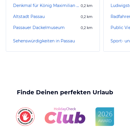
Denkmal für König Maximilian I. Joseph
Ludwigst
0,2
km
Altstadt Passau
Radfahre
0,2
km
Passauer Dackelmuseum
Public Vi
0,2
km
Sehenswürdigkeiten in Passau
Sport- un
Finde Deinen perfekten Urlaub