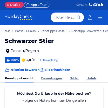
%
Deals
App öffnen
Kontakt
Hotel, Reiseziel
 Urlaub
Passau Urlaub
Reisetipps Passau
Reisetipp Schwarzer Stier
Schwarzer Stier
Passau/Bayern
100%
5,8
/ 6
1 Bewertung
Reisetipp bewerten
Bilder hochladen
Reisetippübersicht
Bewertungen
Bilder
Hotels
Möchtest Du Urlaub in der Nähe buchen?
Folgende Hotels könnten Dir gefallen