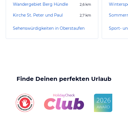
Wandergebiet Berg Hündle
Wintersp
2,6
km
Kirche St. Peter und Paul
Sommerr
2,7
km
Sehenswürdigkeiten in Oberstaufen
Finde Deinen perfekten Urlaub