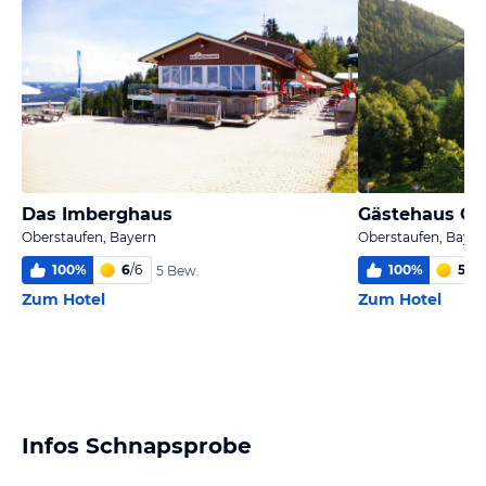
Das Imberghaus
Gästehaus Chr
Oberstaufen, Bayern
Oberstaufen, Bayer
100
%
6
/
6
100
%
5,1
/
6
5 Bew.
Zum Hotel
Zum Hotel
Infos Schnapsprobe