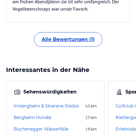
am frühen Abend)denn sie ist sehr umfangreich. Der
Vogelbeerschnaps war unser Favorit.
Alle Bewertungen (1)
Interessantes in der Nähe
Sehenswürdigkeiten
Spor
Imbergbahn & Skiarena Steibis
Golfclub 
1,0
km
Bergbahn Hündle
Kletterga
1,7
km
Buchenegger Wasserfälle
Erlebnisb
1,9
km