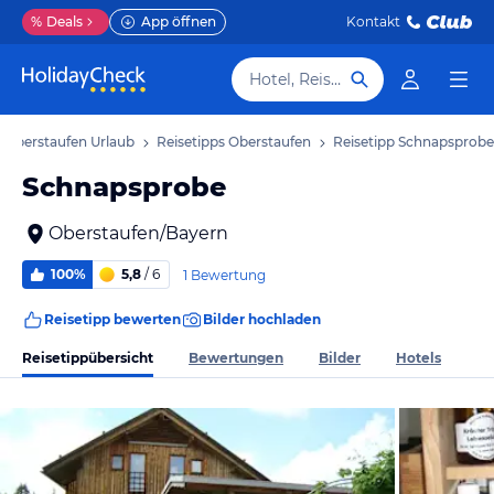
%
Deals
App öffnen
Kontakt
Hotel, Reiseziel
Oberstaufen Urlaub
Reisetipps Oberstaufen
Reisetipp Schnapsprobe
Schnapsprobe
Oberstaufen/Bayern
100%
5,8
/ 6
1 Bewertung
Reisetipp bewerten
Bilder hochladen
Reisetippübersicht
Bewertungen
Bilder
Hotels