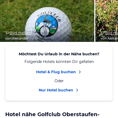
Bild melden
Bild m
von Alexander
von Alexa
Möchtest Du Urlaub in der Nähe buchen?
Folgende Hotels könnten Dir gefallen
Hotel & Flug buchen
Oder
Nur Hotel buchen
Hotel nähe Golfclub Oberstaufen-