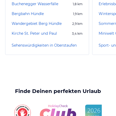
Buchenegger Wasserfälle
Erlebnisb
1,8
km
Bergbahn Hündle
Wintersp
1,9
km
Wandergebiet Berg Hündle
Sommerr
2,9
km
Kirche St. Peter und Paul
Miniwelt
3,4
km
Sehenswürdigkeiten in Oberstaufen
Finde Deinen perfekten Urlaub