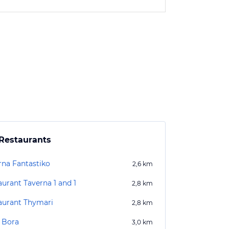
Restaurants
rna Fantastiko
2,6
km
aurant Taverna 1 and 1
2,8
km
aurant Thymari
2,8
km
 Bora
3,0
km