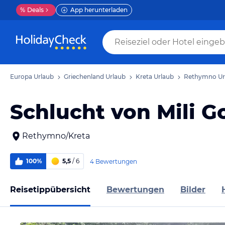
%
Deals
App herunterladen
Europa Urlaub
Griechenland Urlaub
Kreta Urlaub
Rethymno Ur
Schlucht von Mili G
Rethymno/Kreta
100%
5,5
/ 6
4 Bewertungen
Reisetippübersicht
Bewertungen
Bilder