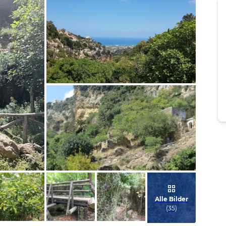
Bild melden
von Gabi
Bild melden
von Gabi
Alle Bilder
(
35
)