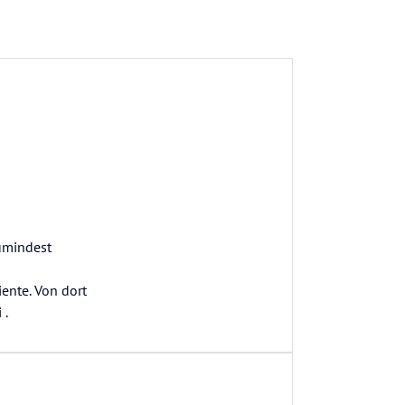
umindest
ente. Von dort
 .