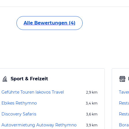
Alle Bewertungen (4)
Sport & Freizeit
Geführte Touren Iakovos Travel
Tave
2,9
km
Ebikes Rethymno
Rest
3,4
km
Discovery Safaris
Rest
3,6
km
Autovermietung Autoway Rethymno
Bora
3,9
km