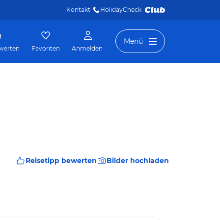
Kontakt
HolidayCheck 
Menü
werten
Favoriten
Anmelden
Reisetipp bewerten
Bilder hochladen