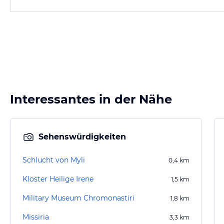
Interessantes in der Nähe
Sehenswürdigkeiten
Schlucht von Myli
0,4
km
Kloster Heilige Irene
1,5
km
Military Museum Chromonastiri
1,8
km
Missiria
3,3
km