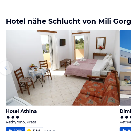
Bild
Bild
Bild
Bild
melden
melden
melden
melden
von Gabi
von Gabi
von Rolf
von Rolf
Hotel nähe Schlucht von Mili Gor
Hotel Athina
Dimi
Rethymno, Kreta
Rethy
100
%
5,1
/
6
8