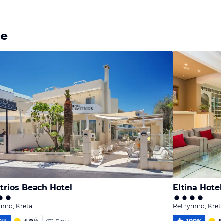
Bild
Bild
Bild
melden
melden
melden
von Rolf
von Rolf
von Rolf
ge
trios Beach Hotel
Eltina Hote
mno, Kreta
Rethymno, Kret
4
%
4,9
/
6
100
%
5