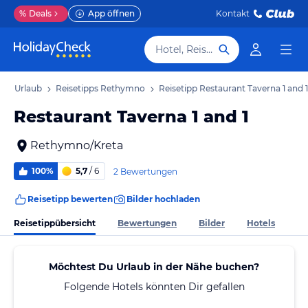
%
Deals
App öffnen
Kontakt
Hotel, Reiseziel
no Urlaub
Reisetipps Rethymno
Reisetipp Restaurant Taverna 1 and 1
Restaurant Taverna 1 and 1
Rethymno/Kreta
100%
5,7
/ 6
2 Bewertungen
Reisetipp bewerten
Bilder hochladen
Reisetippübersicht
Bewertungen
Bilder
Hotels
Möchtest Du Urlaub in der Nähe buchen?
Folgende Hotels könnten Dir gefallen