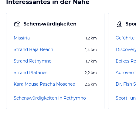
Interessantes in der Nähe
Sehenswürdigkeiten
Spor
Missiria
Geführte 
1,2
km
Strand Baja Beach
Discovery
1,4
km
Strand Rethymno
Ebikes R
1,7
km
Strand Platanes
2,2
km
Kara Mousa Pascha Moschee
Dr. Fish 
2,6
km
Sehenswürdigkeiten in Rethymno