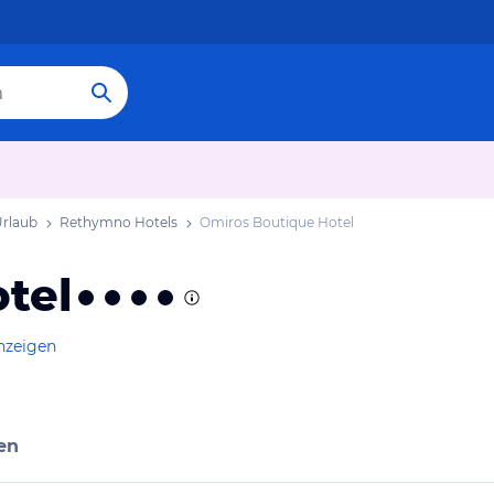
rlaub
Rethymno Hotels
Omiros Boutique Hotel
tel
nzeigen
en