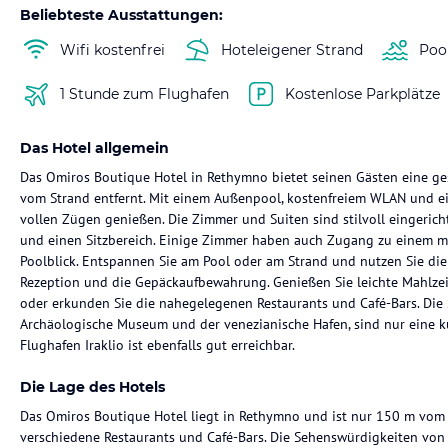
Beliebteste Ausstattungen:
Wifi kostenfrei
Hoteleigener Strand
Poo
1 Stunde zum Flughafen
Kostenlose Parkplätze
Das Hotel allgemein
Das Omiros Boutique Hotel in Rethymno bietet seinen Gästen eine ge
vom Strand entfernt. Mit einem Außenpool, kostenfreiem WLAN und ei
vollen Zügen genießen. Die Zimmer und Suiten sind stilvoll eingerich
und einen Sitzbereich. Einige Zimmer haben auch Zugang zu einem mö
Poolblick. Entspannen Sie am Pool oder am Strand und nutzen Sie di
Rezeption und die Gepäckaufbewahrung. Genießen Sie leichte Mahlzei
oder erkunden Sie die nahegelegenen Restaurants und Café-Bars. Di
Archäologische Museum und der venezianische Hafen, sind nur eine kur
Flughafen Iraklio ist ebenfalls gut erreichbar.
Die Lage des Hotels
Das Omiros Boutique Hotel liegt in Rethymno und ist nur 150 m vom 
verschiedene Restaurants und Café-Bars. Die Sehenswürdigkeiten vo