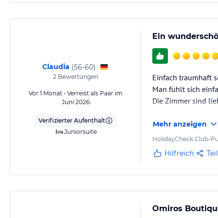
Ein wunderschö
Claudia
(
56-60
)
Einfach traumhaft s
2
Bewertungen
Man fühlt sich einf
Vor 1 Monat • Verreist als Paar im
Die Zimmer sind lie
Juni 2026
Verifizierter Aufenthalt
Mehr anzeigen
Juniorsuite
HolidayCheck Club-Pu
Hilfreich
Tei
Omiros Boutique