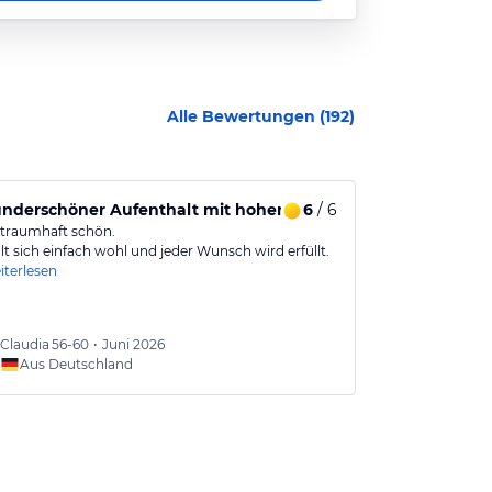
Alle Bewertungen (
192
)
underschöner Aufenthalt mit hohem Wohlfühlfaktor
6
/ 6
Omiros Bout
 traumhaft schön.
Kleine Boutiqu
t sich einfach wohl und jeder Wunsch wird erfüllt.
Schöne, saube
iterlesen
Claudia
56-60
•
Juni 2026
René
4
Aus Deutschland
Aus