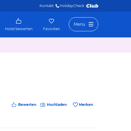
Kontakt
HolidayCheck 
Menü
Hotel bewerten
Favoriten
Bewerten
Hochladen
Merken