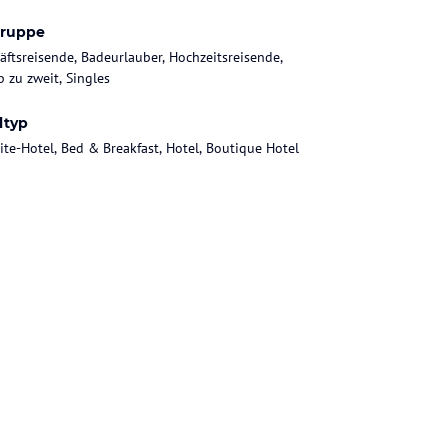
gruppe
äftsreisende, Badeurlauber, Hochzeitsreisende,
b zu zweit, Singles
ltyp
uite-Hotel, Bed & Breakfast, Hotel, Boutique Hotel