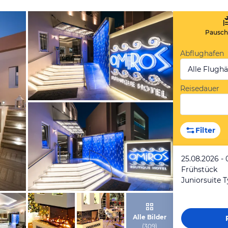
Pauscha
Abflughafen
Alle Flugh
Reisedauer
von Expedia
Filter
25.08.2026 - 
Frühstück
Juniorsuite T
von Expedia
Alle Bilder
(
309
)