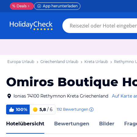
%
Deals
App herunterladen
Europa Urlaub
Griechenland Urlaub
Kreta Urlaub
Rethymno U
Omiros Boutique Ho
Ionias 74100 Rethymnon Kreta Griechenland
Auf Karte a
100%
5,8
/ 6
192
Bewertungen
Hotelübersicht
Bewertungen
Bilder
Frag