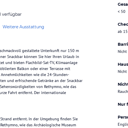
Gesa
< 50
l verfügbar
Chec
Weitere Ausstattung
ab 15
Barri
schmackvoll gestaltete Unterkunft nur 150 m
Nicht
ner Snackbar können Sie hier Ihren Urlaub in
tet und bieten Flachbild-Sat-TV, Klimaanlage
Haus
blierten Balkon oder einer Terrasse mit
Nicht
e Annehmlichkeiten wie die 24-Stunden-
ten und erfrischende Getränke an der Snackbar
Nich
e Sehenswürdigkeiten von Rethymno, wie das
Rauch
ze Fahrt entfernt. Der internationale
Nur 
Pers
Strand entfernt. In der Umgebung finden Sie
Engli
n Rethymno, wie das Archäologische Museum