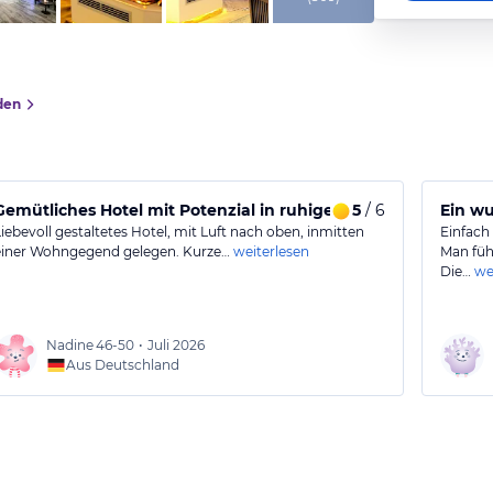
den
Gemütliches Hotel mit Potenzial in ruhiger Lage
5
/ 6
Ein w
Liebevoll gestaltetes Hotel, mit Luft nach oben, inmitten
Einfach
einer Wohngegend gelegen. Kurze…
weiterlesen
Man fühl
Die…
we
Nadine
46-50
•
Juli 2026
Aus Deutschland