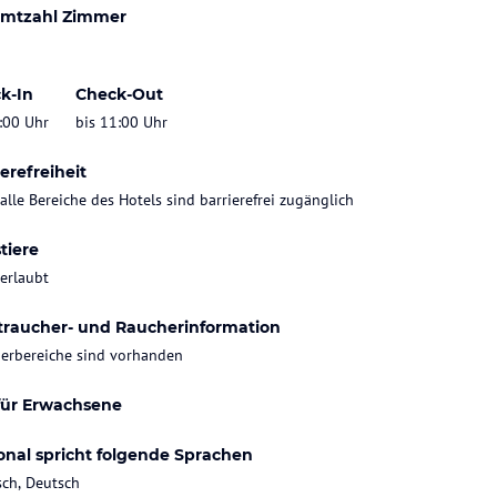
mtzahl Zimmer
k-In
Check-Out
:00 Uhr
bis 11:00 Uhr
erefreiheit
 alle Bereiche des Hotels sind barrierefrei zugänglich
tiere
 erlaubt
traucher- und Raucherinformation
erbereiche sind vorhanden
für Erwachsene
onal spricht folgende Sprachen
sch, Deutsch