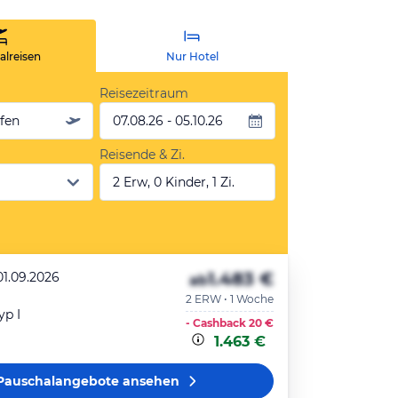
lreisen
Nur Hotel
Reisezeitraum
äfen
07.08.26 - 05.10.26
Reisende & Zi.
2 Erw, 0 Kinder, 1 Zi.
1.483 €
01.09.2026
ab
2 ERW • 1 Woche
yp I
- Cashback
20 €
1.463 €
Pauschalangebote
ansehen