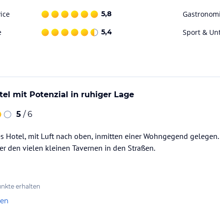
ice
5,8
Gastronom
ohne Gewähr. Bitte lies vor der Buchung die
e
5,4
Sport & Un
el mit Potenzial in ruhiger Lage
5
/ 6
tes Hotel, mit Luft nach oben, inmitten einer Wohngegend gelege
r den vielen kleinen Tavernen in den Straßen.
nkte erhalten
len