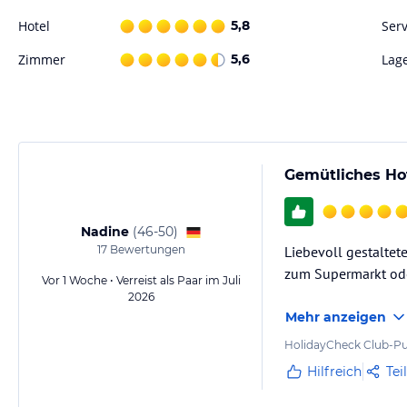
Hotel
5,8
Serv
Hinweis:
Verfasst von HolidayCheck mit Hilfe von KI. Alle Angaben 
verbindlichen
Angebotsdetails
des jeweiligen Veranstalters.
Zimmer
5,6
Lag
Gemütliches Hot
Nadine
(
46-50
)
17
Bewertungen
Liebevoll gestalte
zum Supermarkt ode
Vor 1 Woche • Verreist als Paar im Juli
2026
Mehr anzeigen
HolidayCheck Club-Pu
Hilfreich
Tei