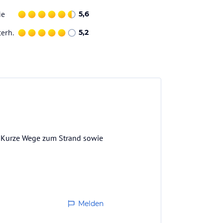
ie
5,6
terh.
5,2
n. Kurze Wege zum Strand sowie
Melden