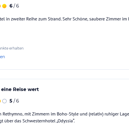
6
/ 6
el in zweiter Reihe zum Strand. Sehr Schöne, saubere Zimmer im 
nkte erhalten
len
eine Reise wert
5
/ 6
n Rethymno, mit Zimmern im Boho-Style und (relativ) ruhiger Lage 
t über das Schwesternhotel „Odyssia“.