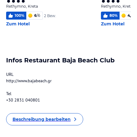
Rethymno, Kreta
Rethymno, Kreta
100
%
6
/
6
80
%
4,9
/
6
2 Bew.
Zum Hotel
Zum Hotel
Infos Restaurant Baja Beach Club
URL
http://www.bajabeach.gr
Tel
+30 2831 040801
Beschreibung bearbeiten