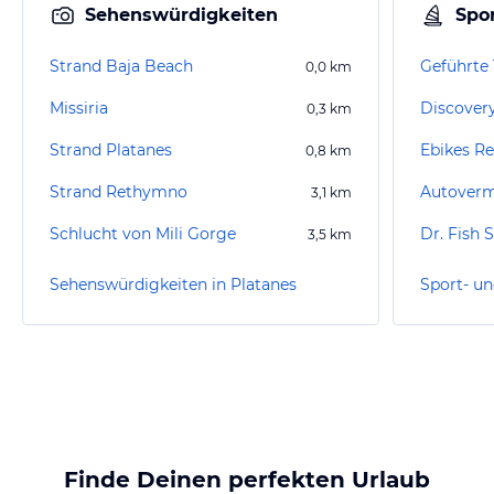
Sehenswürdigkeiten
Spor
Strand Baja Beach
Geführte 
0,0
km
Missiria
Discovery
0,3
km
Strand Platanes
Ebikes R
0,8
km
Strand Rethymno
3,1
km
Schlucht von Mili Gorge
Dr. Fish 
3,5
km
Sehenswürdigkeiten in Platanes
Finde Deinen perfekten Urlaub