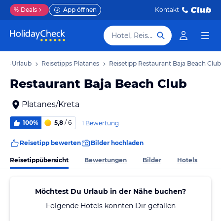
%
Deals
App öffnen
Kontakt
Hotel, Reiseziel
anes Urlaub
Reisetipps Platanes
Reisetipp Restaurant Baja Beach Club
Restaurant Baja Beach Club
Platanes/Kreta
100%
5,8
/ 6
1 Bewertung
Reisetipp bewerten
Bilder hochladen
Reisetippübersicht
Bewertungen
Bilder
Hotels
Möchtest Du Urlaub in der Nähe buchen?
Folgende Hotels könnten Dir gefallen