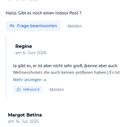
Hallo. Gibt es noch einen Indoor Pool ?
Frage beantworten
Melden
Regine
am
6. Juni 2026
Ja gibt es, er ist aber nicht sehr groß, (kenne aber auch
Wellnesshotels die auch keinen größeren haben.) Es ist
ja primär ein Frühling/Sommer/Herbsthotel wo man
Mehr anzeigen
gerne outdoor ist, daher sehe ich da auch keine
Melden
Hilfreich
0
Notwendigkeit für eine große indoor Landschaft und
das vorhandene mehr als ausreichend.
Margot Betina
am
16. Juli 2025