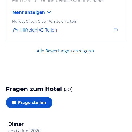
Mit Fisch Fleisch und Gemüse war alles dabei
Kretanische Spezialitäten
Mehr anzeigen
War auch dabei.2 X die Woche mit Live Musik.
Hotelstrand mit Moderne Liegen (Dicke Matratze)Safe
HolidayCheck Club-Punkte erhalten
mit code .
Hilfreich
Teilen
Das Meer sehr Sauber.
Kann man nur empfehlen das ganze Paket.
Alle Bewertungen anzeigen
Fragen zum Hotel
(
20
)
Frage stellen
Dieter
am
6. Juni 2026