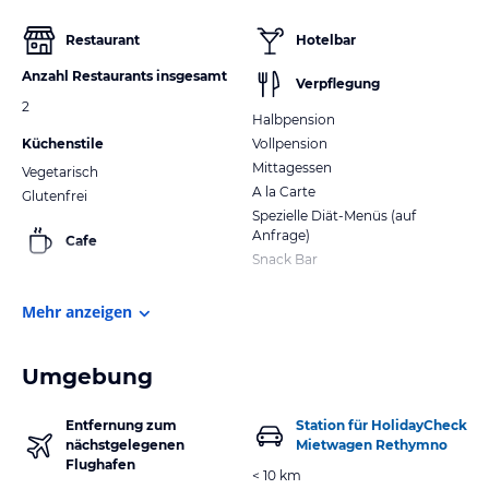
Restaurant
Hotelbar
Anzahl Restaurants insgesamt
Verpflegung
2
Halbpension
Küchenstile
Vollpension
Mittagessen
Vegetarisch
A la Carte
Glutenfrei
Spezielle Diät-Menüs (auf
Anfrage)
Cafe
Snack Bar
Mehr anzeigen
Umgebung
Entfernung zum
Station für HolidayCheck
nächstgelegenen
Mietwagen Rethymno
Flughafen
< 10 km