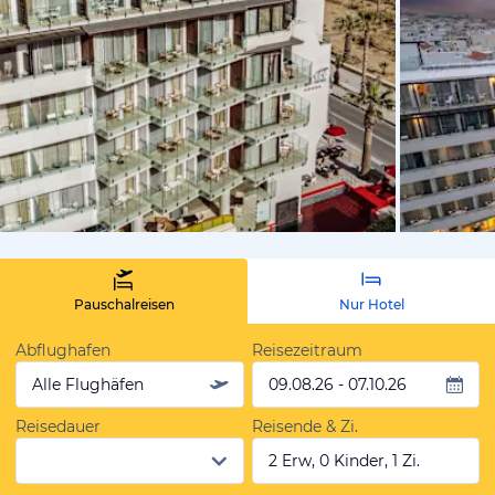
vom Hotelie
Pauschalreisen
Nur Hotel
Abflughafen
Reisezeitraum
Alle Flughäfen
09.08.26 - 07.10.26
Reisedauer
Reisende & Zi.
2 Erw, 0 Kinder, 1 Zi.