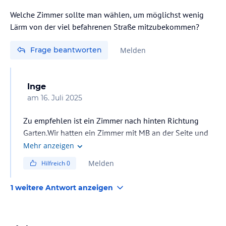
Welche Zimmer sollte man wählen, um möglichst wenig
Lärm von der viel befahrenen Straße mitzubekommen?
Frage beantworten
Melden
Inge
am
16. Juli 2025
Zu empfehlen ist ein Zimmer nach hinten Richtung
Garten.Wir hatten ein Zimmer mit MB an der Seite und
konnten nur mit geschl.Fenster schlafen.Die
Mehr anzeigen
Klimanalage hat einwandfrei funktioniert.
Melden
Hilfreich
0
1 weitere Antwort anzeigen