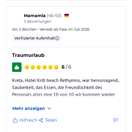
Möglichkeiten für Wassersport aller Art vorhanden
und die Liegen und der Sonnenschirm dazu sind
umsonst am Bereich der für das…
Mamamia
(
46-50
)
3
Bewertungen
Vor 2 Wochen • Verreist als Paar im Juli 2026
Verifizierter Aufenthalt
Traumurlaub
6
/ 6
Kreta, Hotel Kriti beach Rethymno, war hervorragend,
Sauberkeit, das Essen, die Freundlichkeit des
Personals alles eine 10 von 10 wir kommen wieder
Mehr anzeigen
Hilfreich
Teilen