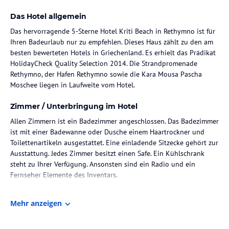
Das Hotel allgemein
Das hervorragende 5-Sterne Hotel Kriti Beach in Rethymno ist für
Ihren Badeurlaub nur zu empfehlen. Dieses Haus zählt zu den am
besten bewerteten Hotels in Griechenland. Es erhielt das Prädikat
HolidayCheck Quality Selection 2014. Die Strandpromenade
Rethymno, der Hafen Rethymno sowie die Kara Mousa Pascha
Moschee liegen in Laufweite vom Hotel.
Zimmer / Unterbringung im Hotel
Allen Zimmern ist ein Badezimmer angeschlossen. Das Badezimmer
ist mit einer Badewanne oder Dusche einem Haartrockner und
Toilettenartikeln ausgestattet. Eine einladende Sitzecke gehört zur
Ausstattung. Jedes Zimmer besitzt einen Safe. Ein Kühlschrank
steht zu Ihrer Verfügung. Ansonsten sind ein Radio und ein
Fernseher Elemente des Inventars.
Gastronomie im Hotel
Mehr anzeigen
Es wird entweder ein Frühstücksbuffet oder ein Frühstück im
Zimmer angeboten. Von Gasthäusern, wie dem Le Premier