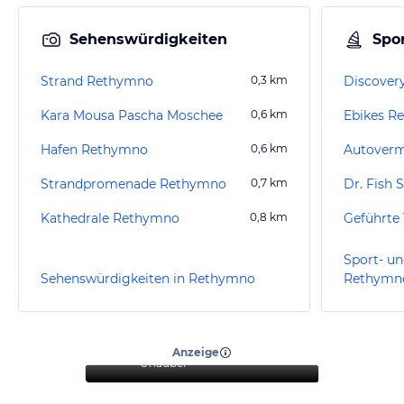
Sehenswürdigkeiten
Spor
Strand Rethymno
0,3
km
Discovery
Kara Mousa Pascha Moschee
0,6
km
Ebikes R
Hafen Rethymno
0,6
km
Strandpromenade Rethymno
0,7
km
Dr. Fish 
Kathedrale Rethymno
0,8
km
Geführte 
Sport- un
Sehenswürdigkeiten in Rethymno
Rethymn
“
Tolle Aussicht und
gemütlicher Aufenthalt am
Strand
”
Anzeige
Urlauber