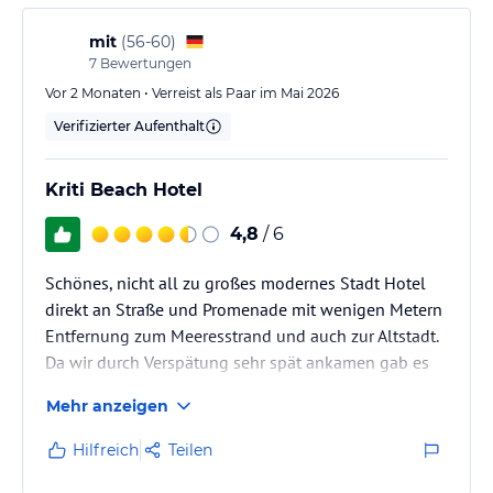
mit
(
56-60
)
7
Bewertungen
Vor 2 Monaten • Verreist als Paar im Mai 2026
Verifizierter Aufenthalt
Kriti Beach Hotel
4,8
/ 6
Schönes, nicht all zu großes modernes Stadt Hotel
direkt an Straße und Promenade mit wenigen Metern
Entfernung zum Meeresstrand und auch zur Altstadt.
Da wir durch Verspätung sehr spät ankamen gab es
nachts um 01:00 Uhr trotzdem noch extra
Mehr anzeigen
vorbereitetes Essen für uns. Das Personal ist wirklich
freundlich und hilfsbereit. Es wird sogar ein wenig
Hilfreich
Teilen
deutsch gesprochen. Am Strand sind sehr viele