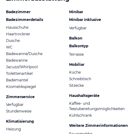
Badezimmer
Minibar
Badezimmerdetails
Minibar inklusive
Hausschuhe
Verfügbar
Haartrockner
Balkon
Dusche
Balkontyp
WC
Badewanne/Dusche
Terrasse
Badewanne
Mobiliar
Jacuzzi/Whirlpool
Küche
Toilettenartikel
Schreibtisch
Bademantel
Sitzecke
Kosmetikspiegel
Haushaltsgeräte
Zimmerservice
Kaffee- und
Verfügbar
Teezubereitungsmöglichkeiten
Stundenweise
Kühlschrank
Klimatisierung
Weitere Zimmerinformationen
Heizung
Feuermelder