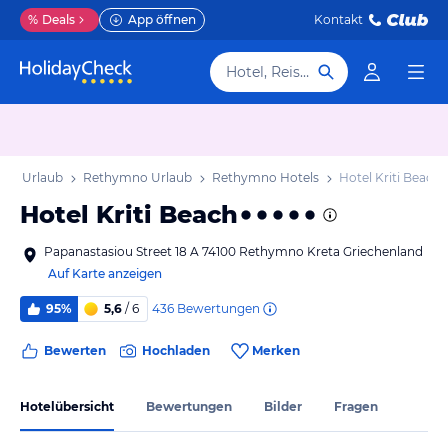
%
Deals
App öffnen
Kontakt
Hotel, Reiseziel
eta Urlaub
Rethymno Urlaub
Rethymno Hotels
Hotel Kriti Beach
Hotel Kriti Beach
Papanastasiou Street 18 A 74100 Rethymno Kreta Griechenland
Auf Karte anzeigen
436
Bewertungen
95%
5,6
/ 6
Bewerten
Hochladen
Merken
Hotelübersicht
Bewertungen
Bilder
Fragen