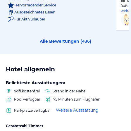
Ein s
Hervorragender Service
äußer
weite
Ausgezeichnetes Essen
Für Aktivurlauber
Alle Bewertungen (
436
)
Hotel allgemein
Beliebteste Ausstattungen:
Wifi kostenfrei
Strand in der Nähe
Pool verfügbar
75 Minuten zum Flughafen
Weitere Ausstattung
Parkplätze verfügbar
Gesamtzahl Zimmer