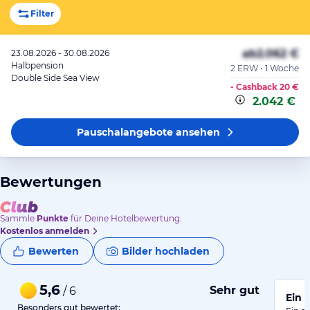
Filter
ab
2.062 €
23.08.2026 - 30.08.2026
Halbpension
2 ERW • 1 Woche
Double Side Sea View
- Cashback
20 €
2.042 €
Pauschalangebote
ansehen
Bewertungen
Sammle
Punkte
für Deine Hotelbewertung.
Kostenlos anmelden
Bewerten
Bilder hochladen
5,6
Sehr gut
/ 6
Ein 
Besonders gut bewertet: