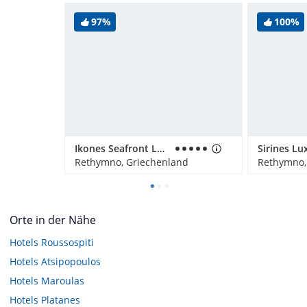
97%
100%
Ikones Seafront Luxury Suites
Rethymno, Griechenland
Rethymno,
Orte in der Nähe
Hotels
Roussospiti
Hotels
Atsipopoulos
Hotels
Maroulas
Hotels
Platanes