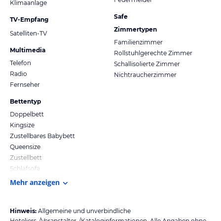
Klimaanlage
Safe
TV-Empfang
Zimmertypen
Satelliten-TV
Familienzimmer
Multimedia
Rollstuhlgerechte Zimmer
Telefon
Schallisolierte Zimmer
Radio
Nichtraucherzimmer
Fernseher
Bettentyp
Doppelbett
Kingsize
Zustellbares Babybett
Queensize
Zustellbett
Schlafsofa
Mehr anzeigen
Hinweis:
Allgemeine und unverbindliche
Hoteliers-/Veranstalter-/Kataloginformationen. Alle Angaben ohne