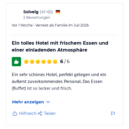
Hinweis:
Allgemeine und unverbindliche
Solveig
(
41-45
)
Hoteliers-/Veranstalter-/Kataloginformationen. Alle Angaben
2
Bewertungen
ohne Gewähr und ohne Prüfung durch HolidayCheck. Bitte
Vor 1 Woche • Verreist als Familie im Juli 2026
lies vor der Buchung die verbindlichen
Angebotsdetails
des
jeweiligen Veranstalters.
Ein tolles Hotel mit frischem Essen und
einer einladenden Atmosphäre
6
/ 6
Ein sehr schönes Hotel, perfekt gelegen und ein
äußerst zuvorkommendes Personal. Das Essen
(Buffet) ist so lecker und frisch.
Mehr anzeigen
Hilfreich
Teilen