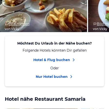
Bild melden
Bild m
von Vicky
von Vicky
Möchtest Du Urlaub in der Nähe buchen?
Folgende Hotels könnten Dir gefallen
Hotel & Flug buchen
Oder
Nur Hotel buchen
Hotel nähe Restaurant Samaria