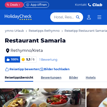
%
Deals
App öffnen
Kontakt
Hotel, Reiseziel
ethymno Urlaub
Reisetipps Rethymno
Reisetipp Restaurant Samaria
Restaurant Samaria
Rethymno/Kreta
100%
5,3
/ 6
1 Bewertung
Reisetipp bewerten
Bilder hochladen
Reisetippübersicht
Bewertungen
Bilder
Hotels