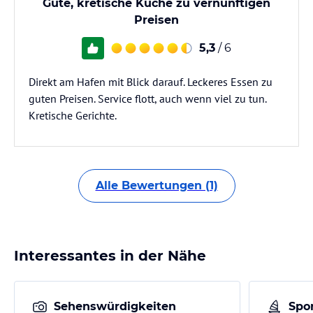
Gute, kretische Küche zu vernünftigen
Preisen
5,3
/ 6
Direkt am Hafen mit Blick darauf. Leckeres Essen zu
guten Preisen. Service flott, auch wenn viel zu tun.
Kretische Gerichte.
Alle Bewertungen (1)
Interessantes in der Nähe
Sehenswürdigkeiten
Spor