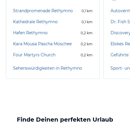
Strandpromenade Rethymno
0,1
km
Kathedrale Rethymno
Dr. Fish 
0,1
km
Hafen Rethymno
Discovery
0,2
km
Kara Mousa Pascha Moschee
Ebikes R
0,2
km
Four Martyrs Church
Geführte 
0,2
km
Sehenswürdigkeiten in Rethymno
Finde Deinen perfekten Urlaub