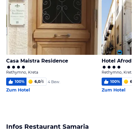
Casa Maistra Residence
Hotel Afroditi
Rethymno, Kreta
Rethymno, Kreta
100
%
6,0
/
6
100
%
6
/
6
4 Bew.
Zum Hotel
Zum Hotel
Infos Restaurant Samaria