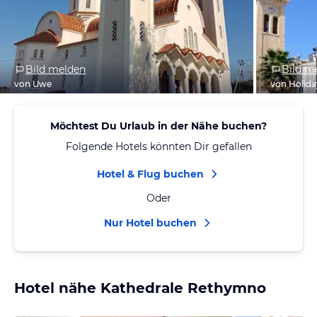
Bild melden
Bild m
von Uwe
von Holid
Möchtest Du Urlaub in der Nähe buchen?
Folgende Hotels könnten Dir gefallen
Hotel & Flug buchen
Oder
Nur Hotel buchen
Hotel nähe Kathedrale Rethymno