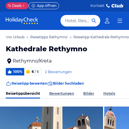
%
Deals
App öffnen
Kontakt
Hotel, Reiseziel
hymno Urlaub
Reisetipps Rethymno
Reisetipp Kathedrale Rethymno
Kathedrale Rethymno
Rethymno/Kreta
100%
6
/ 6
2 Bewertungen
Reisetipp bewerten
Bilder hochladen
Reisetippübersicht
Bewertungen
Bilder
Hotels