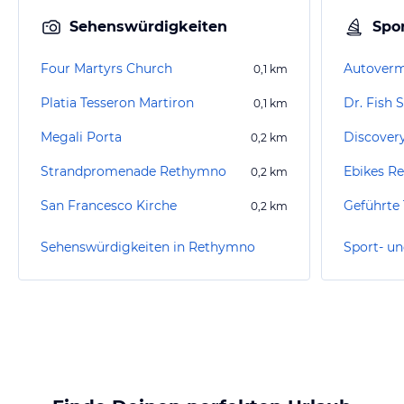
Sehenswürdigkeiten
Spor
Four Martyrs Church
0,1
km
Platia Tesseron Martiron
Dr. Fish 
0,1
km
Megali Porta
Discovery
0,2
km
Strandpromenade Rethymno
Ebikes R
0,2
km
San Francesco Kirche
Geführte 
0,2
km
Sehenswürdigkeiten in Rethymno