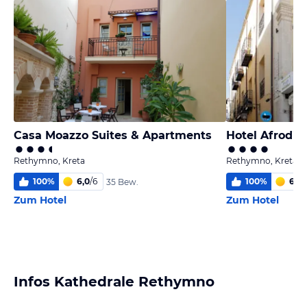
Casa Moazzo Suites & Apartments
Hotel Afroditi
Rethymno, Kreta
Rethymno, Kreta
100
%
6,0
/
6
100
%
6
/
6
35 Bew.
Zum Hotel
Zum Hotel
Infos Kathedrale Rethymno