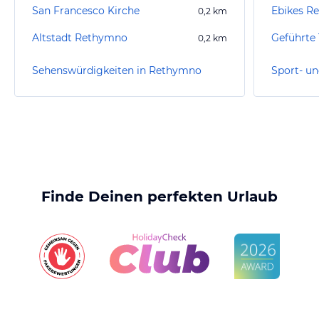
San Francesco Kirche
Ebikes R
0,2
km
Altstadt Rethymno
Geführte 
0,2
km
Sehenswürdigkeiten in Rethymno
Finde Deinen perfekten Urlaub