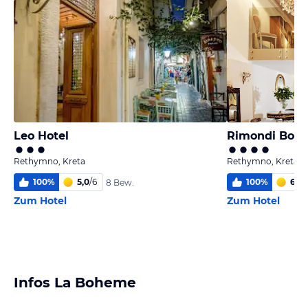
Leo Hotel
Rethymno, Kreta
Rethymno, Kreta
100
%
5,0
/
6
100
%
6,0
/
8 Bew.
Zum Hotel
Zum Hotel
Infos La Boheme