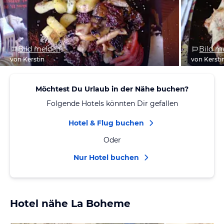
Bild melden
Bild m
von Kerstin
von Kersti
Möchtest Du Urlaub in der Nähe buchen?
Folgende Hotels könnten Dir gefallen
Hotel & Flug buchen
Oder
Nur Hotel buchen
Hotel nähe La Boheme