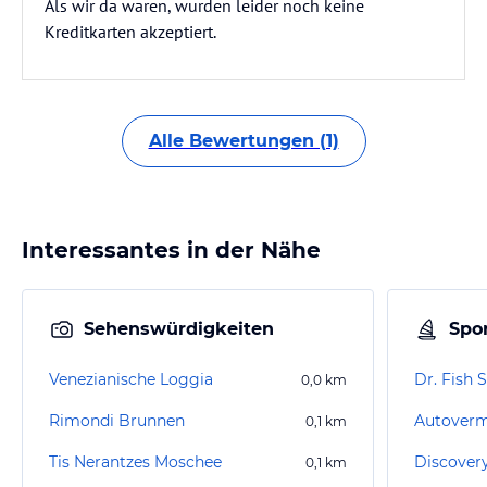
Als wir da waren, wurden leider noch keine
Kreditkarten akzeptiert.
Alle Bewertungen (1)
Interessantes in der Nähe
Sehenswürdigkeiten
Spor
Venezianische Loggia
Dr. Fish 
0,0
km
Rimondi Brunnen
0,1
km
Tis Nerantzes Moschee
Discovery
0,1
km