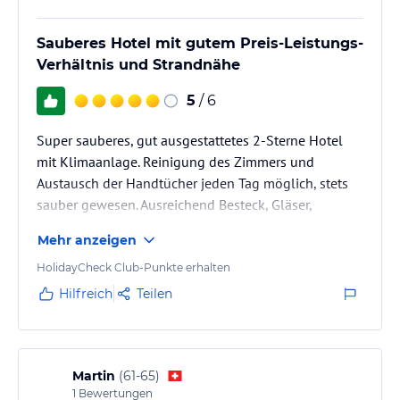
sind ebenfalls leicht erreichbar.
Sauberes Hotel mit gutem Preis-Leistungs-
Hinweis:
Verfasst von HolidayCheck mit Hilfe von KI. Alle
Verhältnis und Strandnähe
Angaben ohne Gewähr. Bitte lies vor der Buchung die
verbindlichen
Angebotsdetails
des jeweiligen Veranstalters.
5
/ 6
Super sauberes, gut ausgestattetes 2-Sterne Hotel
mit Klimaanlage. Reinigung des Zimmers und
Austausch der Handtücher jeden Tag möglich, stets
sauber gewesen. Ausreichend Besteck, Gläser,
Kochplatte, etc. vorhanden gewesen und Balkon
Mehr anzeigen
ebenso fein gewesen. Klimaanlage auch bei heißen
Tagen stets ohne Aufpreis nutzbar.
HolidayCheck Club-Punkte erhalten
Hilfreich
Teilen
Martin
(
61-65
)
1
Bewertungen