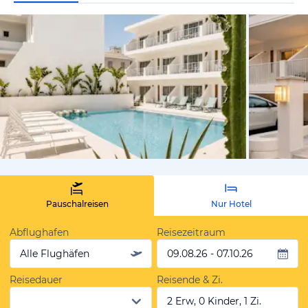
vom Hotelie
Pauschalreisen
Nur Hotel
Abflughafen
Reisezeitraum
Alle Flughäfen
09.08.26 - 07.10.26
Reisedauer
Reisende & Zi.
2 Erw, 0 Kinder, 1 Zi.