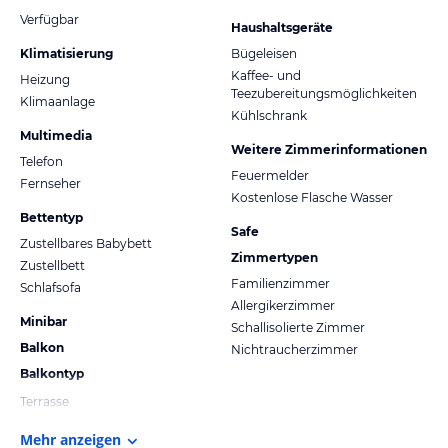
Verfügbar
Haushaltsgeräte
Klimatisierung
Bügeleisen
Kaffee- und
Heizung
Teezubereitungsmöglichkeiten
Klimaanlage
Kühlschrank
Multimedia
Weitere Zimmerinformationen
Telefon
Feuermelder
Fernseher
Kostenlose Flasche Wasser
Bettentyp
Safe
Zustellbares Babybett
Zimmertypen
Zustellbett
Familienzimmer
Schlafsofa
Allergikerzimmer
Minibar
Schallisolierte Zimmer
Balkon
Nichtraucherzimmer
Balkontyp
Terrasse
Mehr anzeigen