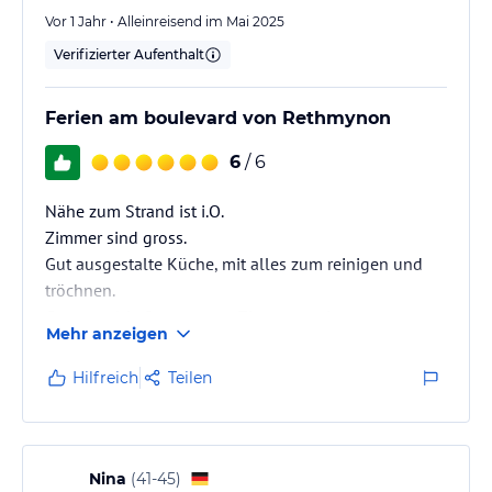
Vor 1 Jahr • Alleinreisend im Mai 2025
Verifizierter Aufenthalt
Ferien am boulevard von Rethmynon
6
/ 6
Nähe zum Strand ist i.O.
Zimmer sind gross.
Gut ausgestalte Küche, mit alles zum reinigen und
tröchnen.
Gutes melde System zum Zimmerservice.
Mehr anzeigen
Hilfsbereites und Freundluches Personal.
Hilfreich
Teilen
Nina
(
41-45
)