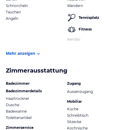
Schnorcheln
Wandern
Tauchen
Tennisplatz
Angeln
Fitness
Aerobic
Mehr anzeigen
Zimmerausstattung
Badezimmer
Zugang
Badezimmerdetails
Aussenzugang
Haartrockner
Mobiliar
Dusche
Küche
Badewanne
Schreibtisch
Toilettenartikel
Sitzecke
Zimmerservice
Kochnische