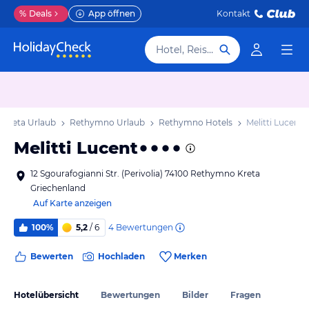
%
Deals
App öffnen
Kontakt
Hotel, Reiseziel
Kreta Urlaub
Rethymno Urlaub
Rethymno Hotels
Melitti Lucent
Melitti Lucent
12 Sgourafogianni Str. (Perivolia) 74100 Rethymno Kreta
Griechenland
Auf Karte anzeigen
4
Bewertungen
100%
5,2
/ 6
Bewerten
Hochladen
Merken
Hotelübersicht
Bewertungen
Bilder
Fragen