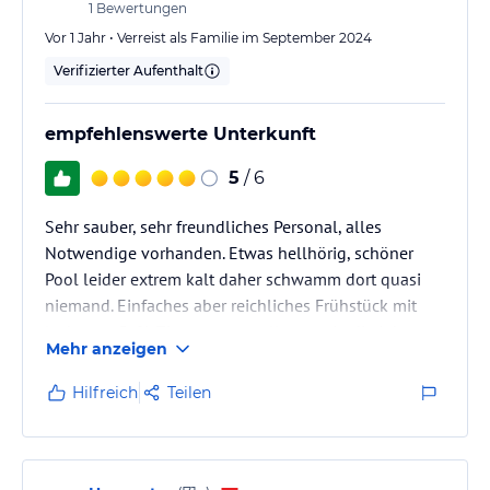
1
Bewertungen
Vor 1 Jahr • Verreist als Familie im September 2024
Verifizierter Aufenthalt
empfehlenswerte Unterkunft
5
/ 6
Sehr sauber, sehr freundliches Personal, alles
Notwendige vorhanden. Etwas hellhörig, schöner
Pool leider extrem kalt daher schwamm dort quasi
niemand. Einfaches aber reichliches Frühstück mit
leckerem Café. Zimmer generell etwas in die Jahre
Mehr anzeigen
gekommen, aber sehr nah am Strand und vielen
Restaurants. Preis/ Leistung alleine für die Unterkunft
Hilfreich
Teilen
ohne die kostenintensiven Flüge top. Ein kleiner
Kritikpunkt für die Kissen (extrem hoch, konnten alle
Reiseteilnehmer nicht gut drauf schlafen).