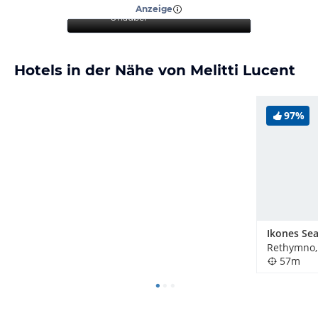
Strand
”
Anzeige
Urlauber
Hotels in der Nähe von Melitti Lucent
97%
Rethymno,
57m