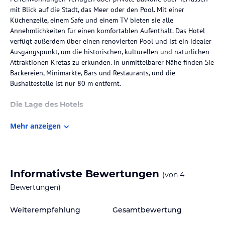
mit Blick auf die Stadt, das Meer oder den Pool. Mit einer
Küchenzeile, einem Safe und einem TV bieten sie alle
Annehmlichkeiten für einen komfortablen Aufenthalt. Das Hotel
verfügt außerdem über einen renovierten Pool und ist ein idealer
Ausgangspunkt, um die historischen, kulturellen und natürlichen
Attraktionen Kretas zu erkunden. In unmittelbarer Nähe finden Sie
Bäckereien, Minimärkte, Bars und Restaurants, und die
Bushaltestelle ist nur 80 m entfernt.
Die Lage des Hotels
Das Melitti Hotel liegt in einer günstigen Lage, nur wenige Meter
Mehr anzeigen
vom Sandstrand von Rethymno entfernt. Die Altstadt und der
berühmte venezianische Hafen sind nur 2 km entfernt. Das Hotel
ist der perfekte Ausgangspunkt, um die historischen, kulturellen
und natürlichen Attraktionen Kretas zu erkunden. Mit einer
einstündigen Fahrt erreichen Sie die Städte Iraklio und Chania. In
Informativste Bewertungen
(von
4
der unmittelbaren Umgebung des Hotels finden Sie Bäckereien,
Bewertungen)
Minimärkte, Bars und Restaurants. Die Bushaltestelle ist nur 80 m
entfernt.
Weiterempfehlung
Gesamtbewertung
Zimmer / Unterbringung im Hotel