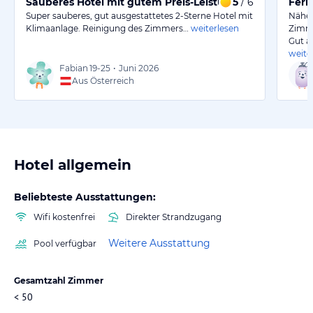
Sauberes Hotel mit gutem Preis-Leistungs-Verhältnis 
5
/ 6
Feri
Super sauberes, gut ausgestattetes 2-Sterne Hotel mit
Nähe 
Klimaanlage. Reinigung des Zimmers…
weiterlesen
Zimme
Gut a
weite
Fabian
19-25
•
Juni 2026
Aus Österreich
Hotel allgemein
Beliebteste Ausstattungen:
Wifi kostenfrei
Direkter Strandzugang
Weitere Ausstattung
Pool verfügbar
Gesamtzahl Zimmer
< 50