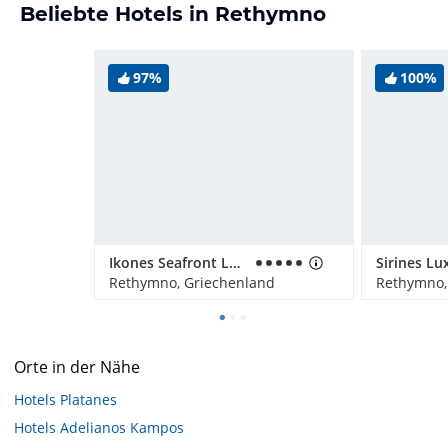
Beliebte Hotels in Rethymno
97%
100%
Ikones Seafront Luxury Suites
Rethymno, Griechenland
Rethymno,
Orte in der Nähe
Hotels
Platanes
Hotels
Adelianos Kampos