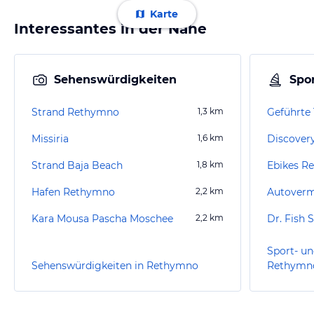
Karte
Interessantes in der Nähe
Sehenswürdigkeiten
Spor
Strand Rethymno
1,3
km
Geführte 
Missiria
1,6
km
Discovery
Strand Baja Beach
1,8
km
Ebikes R
Hafen Rethymno
2,2
km
Kara Mousa Pascha Moschee
2,2
km
Dr. Fish 
Sport- un
Sehenswürdigkeiten in Rethymno
Rethymn
“
Tolle Aussicht und
gemütlicher Aufenthalt am