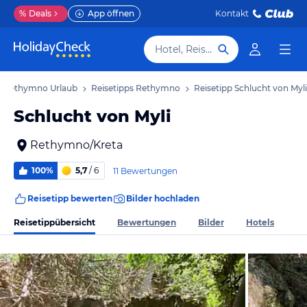
%
Deals
App öffnen
Kontakt
Hotel, Reiseziel
Rethymno Urlaub
Reisetipps Rethymno
Reisetipp Schlucht von Myli
Schlucht von Myli
Rethymno/Kreta
100%
5,7
/ 6
11 Bewertungen
Reisetipp bewerten
Bilder hochladen
Reisetippübersicht
Bewertungen
Bilder
Hotels