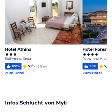
Hotel Athina
Hotel Forest 
Rethymno, Kreta
Rethymno, Kreta
100
%
5,1
/
6
98
%
5,5
/
6
2 Bew.
Zum Hotel
Zum Hotel
Infos Schlucht von Myli