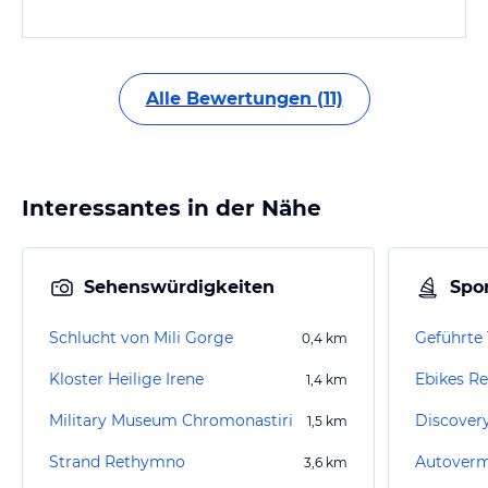
Alle Bewertungen (11)
Interessantes in der Nähe
Sehenswürdigkeiten
Spor
Schlucht von Mili Gorge
Geführte 
0,4
km
Kloster Heilige Irene
Ebikes R
1,4
km
Military Museum Chromonastiri
Discovery
1,5
km
Strand Rethymno
3,6
km