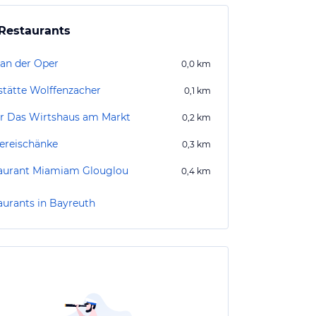
Restaurants
 an der Oper
0,0
km
stätte Wolffenzacher
0,1
km
r Das Wirtshaus am Markt
0,2
km
ereischänke
0,3
km
aurant Miamiam Glouglou
0,4
km
aurants in Bayreuth