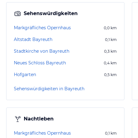
Sehenswürdigkeiten
Markgräfliches Opernhaus
0,0
km
Altstadt Bayreuth
0,1
km
Stadtkirche von Bayreuth
0,3
km
Neues Schloss Bayreuth
0,4
km
Hofgarten
0,5
km
Sehenswürdigkeiten in Bayreuth
Nachtleben
Markgräfliches Opernhaus
0,1
km