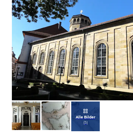
Bild melden
von Jörn
Alle Bilder
(
5
)