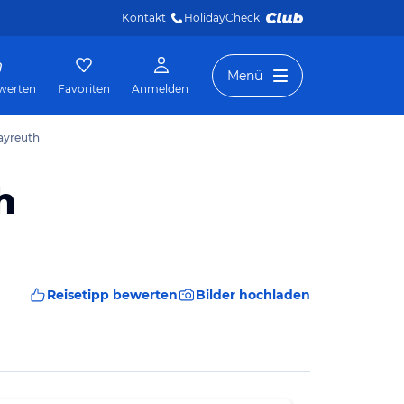
Kontakt
HolidayCheck 
Menü
werten
Favoriten
Anmelden
Bayreuth
h
Reisetipp bewerten
Bilder hochladen