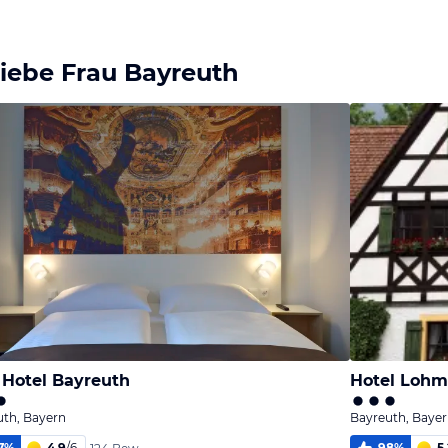
iebe Frau Bayreuth
Hotel Bayreuth
Hotel Lohm
uth, Bayern
Bayreuth, Baye
7
%
4,9
/
6
98
%
5