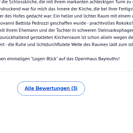
 die Schlosskirche, die mit ihrem markanten achteckigen Turm zu
ndruckend war für mich das Innere der Kirche, die bei ihrer Fertig
der des Hofes gedacht war: Ein heller und lichter Raum mit einem
vanni Battista Pedrozzi geschaffen wurde - prachtvolles Rokoko! 
mit ihrem Ehemann und der Tochter in schweren Steinsarkophagen
urückhaltend gestalteten Kirchenraum ist schon allein wegen de
t - die Ruhe und lichtdurchflutete Weite des Raumes lädt zum s
en einmaligen "Logen-Blick" auf das Opernhaus Bayreuths!
Alle Bewertungen (3)