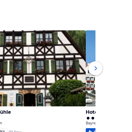
ühle
Hotel Goldener Hi
rn
Bayreuth, Bayern
,2
/
6
99
%
5,7
/
6