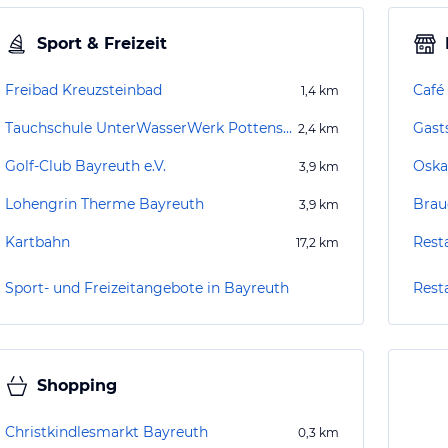
Sport & Freizeit
Freibad Kreuzsteinbad
Café
1,4
km
Tauchschule UnterWasserWerk Pottenstein
Gast
2,4
km
Golf-Club Bayreuth e.V.
Oska
3,9
km
Lohengrin Therme Bayreuth
Brau
3,9
km
Kartbahn
Rest
17,2
km
Sport- und Freizeitangebote in Bayreuth
Rest
Shopping
Christkindlesmarkt Bayreuth
0,3
km