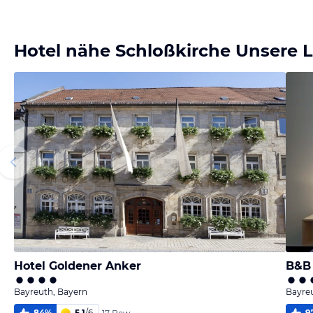
Bild
Bild
melden
melden
von Jörn
von Jörn
Hotel nähe Schloßkirche Unsere L
Hotel Goldener Anker
B&B 
Bayreuth, Bayern
Bayre
84
%
5,1
/
6
9