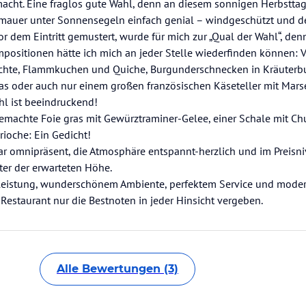
cht. Eine fraglos gute Wahl, denn an diesem sonnigen Herbsttag
dtmauer unter Sonnensegeln einfach genial – windgeschützt und d
or dem Eintritt gemustert, wurde für mich zur „Qual der Wahl“, denn
ositionen hätte ich mich an jeder Stelle wiederfinden können: Vo
richte, Flammkuchen und Quiche, Burgunderschnecken in Kräuterbut
as oder auch nur einem großen französischen Käseteller mit Marse
l ist beeindruckend!
gemachte Foie gras mit Gewürztraminer-Gelee, einer Schale mit Ch
rioche: Ein Gedicht!
ar omnipräsent, die Atmosphäre entspannt-herzlich und im Preisni
er der erwarteten Höhe.
istung, wunderschönem Ambiente, perfektem Service und moder
Restaurant nur die Bestnoten in jeder Hinsicht vergeben.
Alle Bewertungen (3)