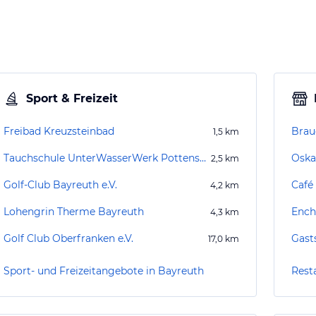
Sport & Freizeit
Freibad Kreuzsteinbad
Brau
1,5
km
Tauchschule UnterWasserWerk Pottenstein
Oska
2,5
km
Golf-Club Bayreuth e.V.
Café
4,2
km
Lohengrin Therme Bayreuth
Ench
4,3
km
Golf Club Oberfranken e.V.
Gast
17,0
km
Sport- und Freizeitangebote in Bayreuth
Rest