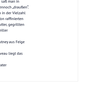
 saß man in
ennoch „draußen“.
 in der Vielzahl
n raffinierten
ter, gegrillten
iller
utney aus Feige
veau liegt das
ater