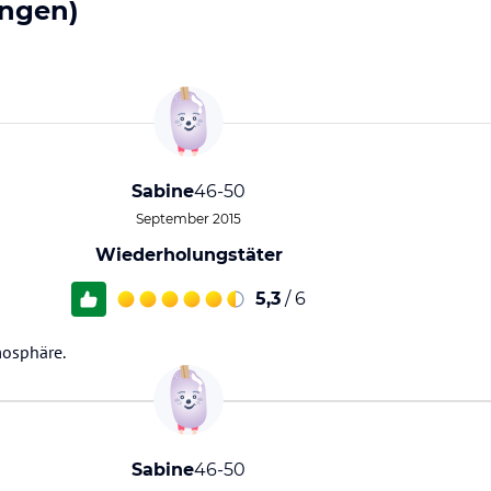
ngen)
Sabine
46-50
September 2015
Wiederholungstäter
5,3
/ 6
mosphäre.
Sabine
46-50