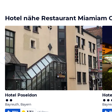
Bild
Bild
Bild
Bild
melden
melden
melden
melden
von Jörn
von Jörn
von Jörn
von Jörn
Hotel nähe Restaurant Miamiam 
Hotel Poseidon
Hote
Bayreuth, Bayern
Bayre
89
%
3,7
/
6
8