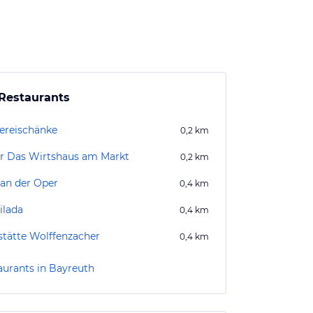
Restaurants
ereischänke
0,2
km
r Das Wirtshaus am Markt
0,2
km
 an der Oper
0,4
km
ilada
0,4
km
stätte Wolffenzacher
0,4
km
aurants in Bayreuth