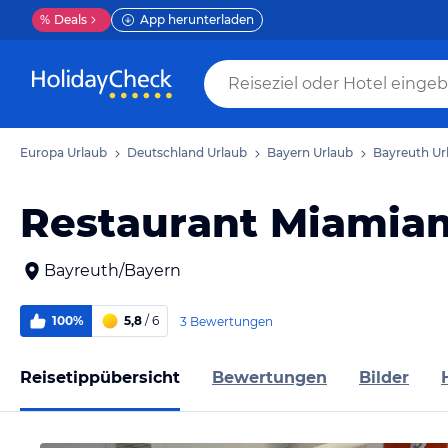
%
Deals
App herunterladen
Europa Urlaub
Deutschland Urlaub
Bayern Urlaub
Bayreuth Ur
Restaurant Miamia
Bayreuth/Bayern
100%
5,8
/ 6
3 Bewertungen
Reisetippübersicht
Bewertungen
Bilder