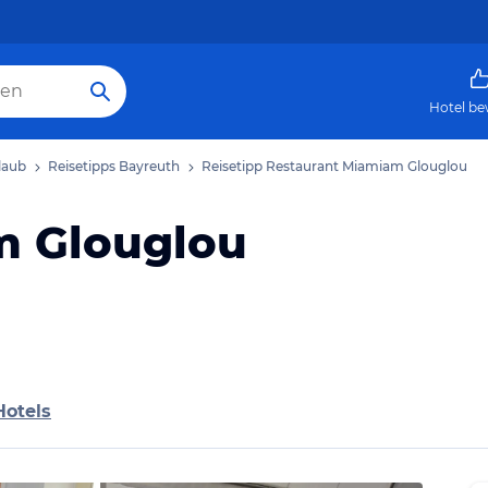
Hotel be
laub
Reisetipps Bayreuth
Reisetipp Restaurant Miamiam Glouglou
m Glouglou
Hotels