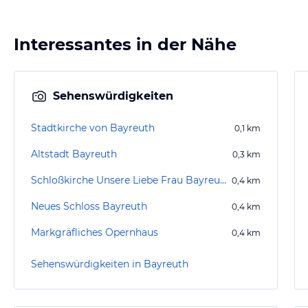
Interessantes in der Nähe
Sehenswürdigkeiten
Stadtkirche von Bayreuth
0,1
km
Altstadt Bayreuth
0,3
km
Schloßkirche Unsere Liebe Frau Bayreuth
0,4
km
Neues Schloss Bayreuth
0,4
km
Markgräfliches Opernhaus
0,4
km
Sehenswürdigkeiten in Bayreuth