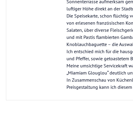
Sonnenterrasse aufmerksam gema
luftiger Höhe direkt an der Sta
Die Speisekarte, schon flüchtig v
von erlesenen französischen Komp
Salaten, über diverse Fleischge
und mit Pastis flambierten Gamb
Knoblauchbaguette – die Auswah
Ich entschied mich für die haus
und Pfeffer, sowie getoastetem B
Meine umsichtige Servicekraft w
„Miamiam Glouglou“ deutlich unt
In Zusammenschau von Küchenle
Preisgestaltung kann ich diesem 