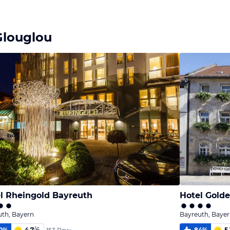
Bild
melden
von Jörn
Glouglou
l Rheingold Bayreuth
Hotel Gold
uth, Bayern
Bayreuth, Baye
0
%
4,7
/
6
84
%
5,