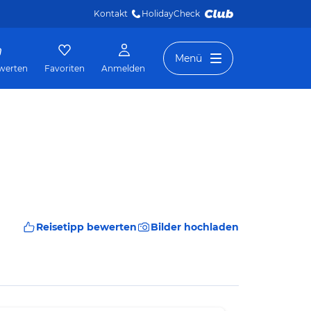
Kontakt
HolidayCheck 
Menü
werten
Favoriten
Anmelden
Reisetipp bewerten
Bilder hochladen