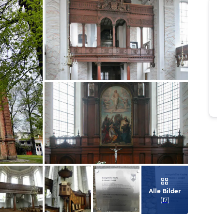
Bild melden
von Wolfram
Bild melden
von Wolfram
Alle Bilder
(
17
)