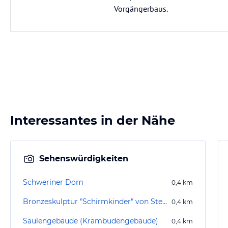
Vorgängerbaus.
Interessantes in der Nähe
Sehenswürdigkeiten
Schweriner Dom
0,4
km
Bronzeskulptur "Schirmkinder" von Stephan Horota
0,4
km
Säulengebäude (Krambudengebäude)
0,4
km