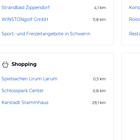
Strandbad Zippendorf
Kond
4,1
km
WINSTONgolf GmbH
Röst
11,8
km
Sport- und Freizeitangebote in Schwerin
Rest
Shopping
Spielsachen Lirum Larum
0,5
km
Schlosspark Center
0,8
km
Karstadt Stammhaus
29,1
km