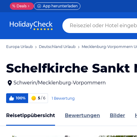
%
Deals
App herunterladen
Europa Urlaub
Deutschland Urlaub
Mecklenburg-Vorpommern U
Schelfkirche Sankt 
Schwerin/Mecklenburg-Vorpommern
100%
5
/ 6
1 Bewertung
Reisetippübersicht
Bewertungen
Bilder