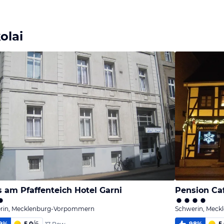
Bild
Bild
Bild
melden
melden
melden
von Wolfram
von Wolfram
von Wolfram
olai
 am Pfaffenteich Hotel Garni
Pension Ca
rin, Mecklenburg-Vorpommern
Schwerin, Mec
9
%
5,0
/
6
98
%
5