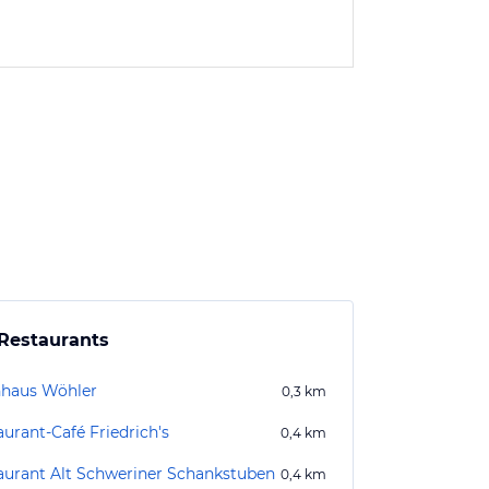
Restaurants
haus Wöhler
0,3
km
aurant-Café Friedrich's
0,4
km
aurant Alt Schweriner Schankstuben
0,4
km