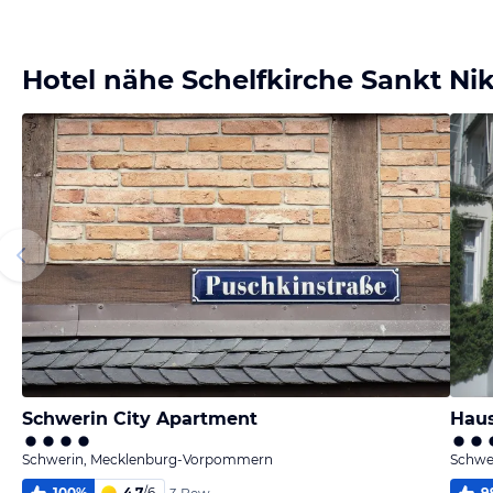
Bild
Bild
Bild
Bild
melden
melden
melden
melden
von Wolfram
von Wolfram
von Wolfram
von Wolfram
Hotel nähe Schelfkirche Sankt Nik
Schwerin City Apartment
Haus
Schwerin, Mecklenburg-Vorpommern
Schwe
100
%
4,7
/
6
9