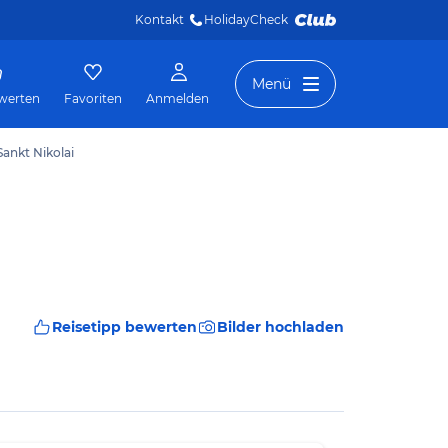
Kontakt
HolidayCheck 
Menü
werten
Favoriten
Anmelden
Sankt Nikolai
Reisetipp bewerten
Bilder hochladen