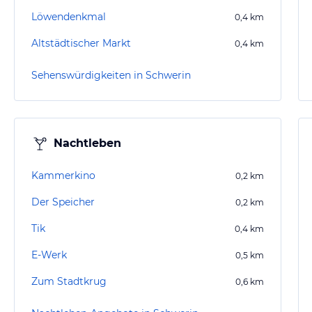
Löwendenkmal
0,4
km
Altstädtischer Markt
0,4
km
Sehenswürdigkeiten in Schwerin
Nachtleben
Kammerkino
0,2
km
Der Speicher
0,2
km
Tik
0,4
km
E-Werk
0,5
km
Zum Stadtkrug
0,6
km