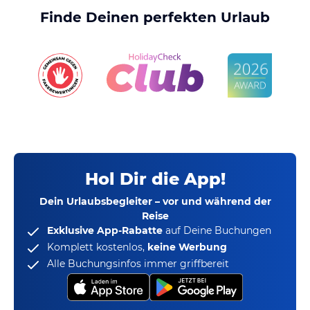
Finde Deinen perfekten Urlaub
Hol Dir die App!
Dein Urlaubsbegleiter – vor und während der
Reise
Exklusive App-Rabatte
auf Deine Buchungen
Komplett kostenlos,
keine Werbung
Alle Buchungsinfos immer griffbereit