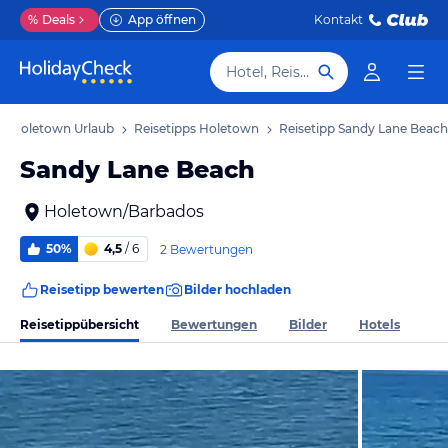
%
Deals
App öffnen
Kontakt
Hotel, Reiseziel
Holetown Urlaub
Reisetipps Holetown
Reisetipp Sandy Lane Beach
Sandy Lane Beach
Holetown/Barbados
50%
4,5
/ 6
2 Bewertungen
Reisetipp bewerten
Bilder hochladen
Reisetippübersicht
Bewertungen
Bilder
Hotels