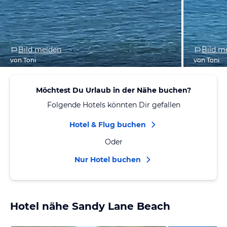
Bild melden
Bild m
von Toni
von Toni
Möchtest Du Urlaub in der Nähe buchen?
Folgende Hotels könnten Dir gefallen
Hotel & Flug buchen
Oder
Nur Hotel buchen
Hotel nähe Sandy Lane Beach