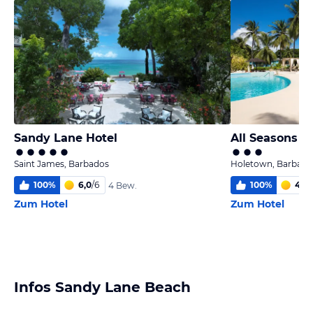
Sandy Lane Hotel
All Seasons R
Saint James, Barbados
Holetown, Barbado
100
%
6,0
/
6
100
%
4,2
/
4 Bew.
Zum Hotel
Zum Hotel
Infos Sandy Lane Beach