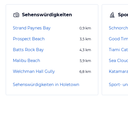
Sehenswürdigkeiten
Spor
Strand Paynes Bay
Schnorch
0,9
km
Prospect Beach
Good Tim
3,5
km
Batts Rock Bay
Tiami Ca
4,3
km
Malibu Beach
Sea Clou
5,9
km
Welchman Hall Gully
Katamara
6,8
km
Sehenswürdigkeiten in Holetown