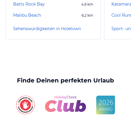
Batts Rock Bay
Katamara
4,6
km
Malibu Beach
6,2
km
Sehenswürdigkeiten in Holetown
Finde Deinen perfekten Urlaub