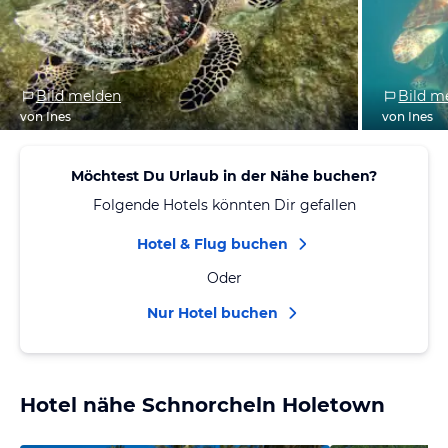
Bild melden
Bild m
von Ines
von Ines
Möchtest Du Urlaub in der Nähe buchen?
Folgende Hotels könnten Dir gefallen
Hotel & Flug buchen
Oder
Nur Hotel buchen
Hotel nähe Schnorcheln Holetown