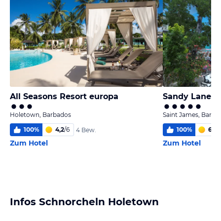
All Seasons Resort europa
Sandy Lane H
Holetown, Barbados
Saint James, Barba
100
%
4,2
/
6
100
%
6,0
/
4 Bew.
Zum Hotel
Zum Hotel
Infos Schnorcheln Holetown