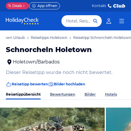
%
Deals
App öffnen
Kontakt
Hotel, Reiseziel
letown Urlaub
Reisetipps Holetown
Reisetipp Schnorcheln Holetown
Schnorcheln Holetown
Holetown/Barbados
Dieser Reisetipp wurde noch nicht bewertet.
Reisetipp bewerten
Bilder hochladen
Reisetippübersicht
Bewertungen
Bilder
Hotels