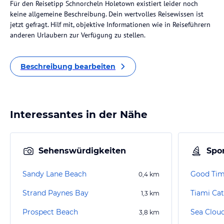
Für den Reisetipp Schnorcheln Holetown existiert leider noch
keine allgemeine Beschreibung. Dein wertvolles Reisewissen ist
jetzt gefragt. Hilf mit, objektive Informationen wie in Reiseführern
anderen Urlaubern zur Verfügung zu stellen.
Beschreibung bearbeiten
Interessantes in der Nähe
Sehenswürdigkeiten
Spor
Sandy Lane Beach
Good Tim
0,4
km
Strand Paynes Bay
Tiami Ca
1,3
km
Prospect Beach
Sea Clou
3,8
km