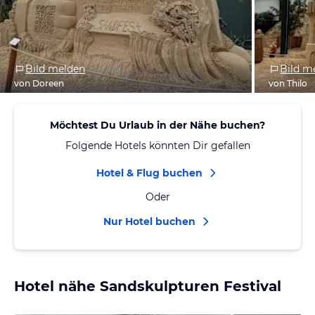
Bild melden
Bild m
von Doreen
von Thilo
Möchtest Du Urlaub in der Nähe buchen?
Folgende Hotels könnten Dir gefallen
Hotel & Flug buchen
Oder
Nur Hotel buchen
Hotel nähe Sandskulpturen Festival