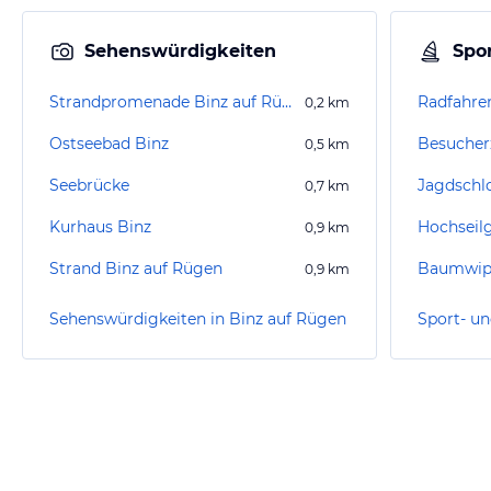
Sehenswürdigkeiten
Spor
Strandpromenade Binz auf Rügen
Radfahre
0,2
km
Ostseebad Binz
0,5
km
Seebrücke
0,7
km
Kurhaus Binz
Hochseil
0,9
km
Strand Binz auf Rügen
Baumwipf
0,9
km
Sehenswürdigkeiten in Binz auf Rügen