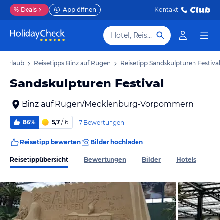
%
Deals
App öffnen
Kontakt
Hotel, Reiseziel
n Urlaub
Reisetipps Binz auf Rügen
Reisetipp Sandskulpturen Festival
Sandskulpturen Festival
Binz auf Rügen/Mecklenburg-Vorpommern
86%
5,7
/ 6
7 Bewertungen
Reisetipp bewerten
Bilder hochladen
Reisetippübersicht
Bewertungen
Bilder
Hotels