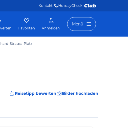
Kontakt
HolidayCheck 
Menü
werten
Favoriten
Anmelden
chard-Strauss-Platz
Reisetipp bewerten
Bilder hochladen