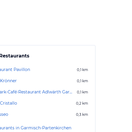
Restaurants
aurant Pavillon
0,1
km
 Krönner
0,1
km
Kurpark-Café-Restaurant Adlwärth Garmisch
0,1
km
Cristallo
0,2
km
sseo
0,3
km
aurants in Garmisch-Partenkirchen