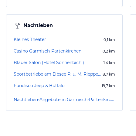
Nachtleben
Kleines Theater
0,1
km
Casino Garmisch-Partenkirchen
0,2
km
Blauer Salon (Hotel Sonnenbichl)
1,4
km
Sportbetriebe am Eibsee P. u. M. Rieppel KG
8,7
km
Fundisco Jeep & Buffalo
19,7
km
Nachtleben-Angebote in Garmisch-Partenkirchen