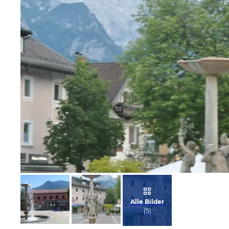
Bild melden
von Heidelore
Alle Bilder
(
5
)