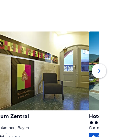
aum Zentral
Hotel Zugspitze
nkirchen, Bayern
Garmisch-Partenkirchen,
7
/
6
98
%
5,8
/
6