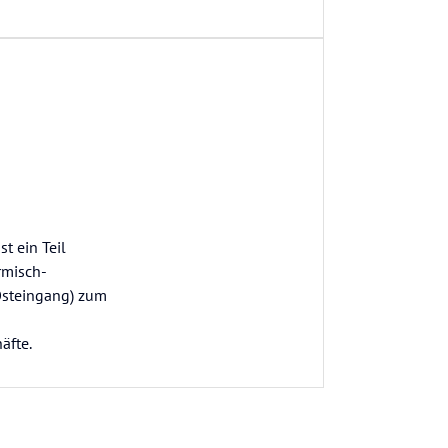
t ein Teil
rmisch-
Osteingang) zum
äfte.