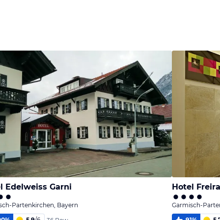
l Edelweiss Garni
Hotel Freir
sch-Partenkirchen, Bayern
Garmisch-Parte
00
%
5,9
/
6
91
%
5,