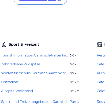
Sport & Freizeit
Tourist Information Garmisch-Partenkirchen
Rest
0,0
km
Zahnradbahn Zugspitze
Cafe
0,6
km
Wildwasserschule Garmisch-Partenkirchen
0,7
km
Eisstadion
Café 
0,9
km
Alpspitz-Wellenbad
Colo
0,9
km
Sport- und Freizeitangebote in Garmisch-Partenkirchen
Rest