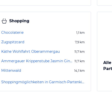
Shopping
Chocolaterie
1,1
km
Zugspitzcard
7,9
km
Käthe Wohlfahrt Oberammergau
11,7
km
Ammergauer Krippenstube Jasmin Gindhart
11,7
km
Alle
Par
Mittenwald
14,1
km
Shoppingmöglichkeiten in Garmisch-Partenkirchen