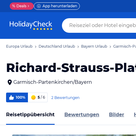
%
Deals
App herunterladen
Europa Urlaub
Deutschland Urlaub
Bayern Urlaub
Garmisch-Pa
Richard-Strauss-Pla
Garmisch-Partenkirchen/Bayern
100%
5
/ 6
2 Bewertungen
Reisetippübersicht
Bewertungen
Bilder