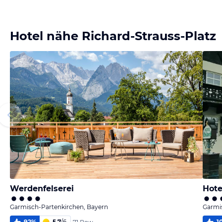
Bild
Bild
melden
melden
von Bert
von Bert
Hotel nähe Richard-Strauss-Platz
Werdenfelserei
Hote
Garmisch-Partenkirchen, Bayern
Garmi
92
%
5,7
/
6
1