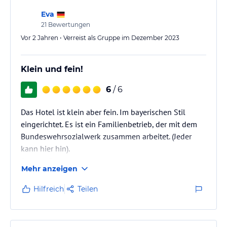
Eva
21
Bewertungen
Vor 2 Jahren • Verreist als Gruppe im Dezember 2023
Klein und fein!
6
/ 6
Das Hotel ist klein aber fein. Im bayerischen Stil
eingerichtet. Es ist ein Familienbetrieb, der mit dem
Bundeswehrsozialwerk zusammen arbeitet. (Jeder
kann hier hin).
Es wird Frühstück angeboten. Abends kann man im
Mehr anzeigen
Aufenthaltsraum in Selbstbedienung noch genug
trinken und Karten spielen oder quatschen. Sehr
Hilfreich
Teilen
günstige Preise, Bezahlung mit Aufschreiben.