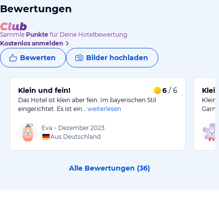
Bewertungen
Sammle
Punkte
für Deine Hotelbewertung.
Kostenlos anmelden
Bewerten
Bilder hochladen
Klein und fein!
6
/ 6
Klei
Das Hotel ist klein aber fein. Im bayerischen Stil
Klein
eingerichtet. Es ist ein…
weiterlesen
Garmi
Eva
•
Dezember 2023
Aus Deutschland
Alle Bewertungen (
36
)