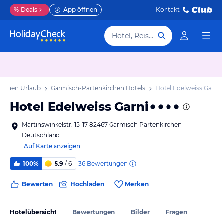
%
Deals
App öffnen
Kontakt
Hotel, Reiseziel
irchen Urlaub
Garmisch-Partenkirchen Hotels
Hotel Edelweiss Garni
Hotel Edelweiss Garni
Martinswinkelstr. 15-17 82467 Garmisch Partenkirchen
Deutschland
Auf Karte anzeigen
36
Bewertungen
100%
5,9
/ 6
Bewerten
Hochladen
Merken
Hotelübersicht
Bewertungen
Bilder
Fragen