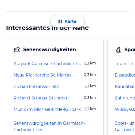
Karte
Interessantes in der Nähe
Sehenswürdigkeiten
Spor
Kurpark Garmisch-Partenkirchen
0,3
km
Neue Pfarrkirche St. Martin
0,3
km
Eisstadio
Richard-Strauss-Platz
0,3
km
Kandahar
Richard-Strauss-Brunnen
0,3
km
Zahnradb
Musik im Michael-Ende-Kurpark
0,3
km
Sehenswürdigkeiten in Garmisch-
Sport- un
Partenkirchen
Garmisch