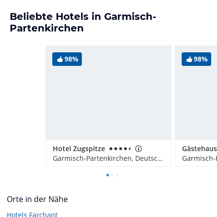
Beliebte Hotels in Garmisch-
Partenkirchen
98%
98%
Hotel Zugspitze
Gästehaus
Garmisch-Partenkirchen, Deutschland
Orte in der Nähe
Hotels
Farchant