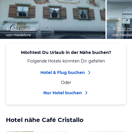
Bild melden
Bild m
von Heidelore
von Heidel
Möchtest Du Urlaub in der Nähe buchen?
Folgende Hotels könnten Dir gefallen
Hotel & Flug buchen
Oder
Nur Hotel buchen
Hotel nähe Café Cristallo