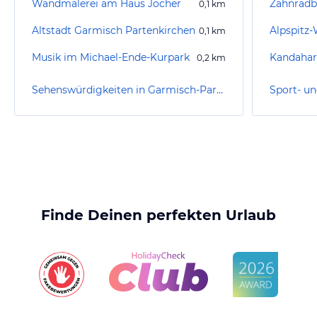
Wandmalerei am Haus Jocher
Zahnradb
0,1
km
Altstadt Garmisch Partenkirchen
Alpspitz
0,1
km
Musik im Michael-Ende-Kurpark
Kandahar
0,2
km
Sehenswürdigkeiten in Garmisch-Partenkirchen
Finde Deinen perfekten Urlaub