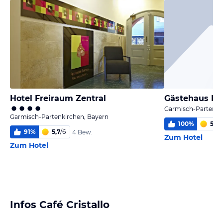
Hotel Freiraum Zentral
Gästehaus Kö
Garmisch-Partenki
Garmisch-Partenkirchen, Bayern
100
%
5,4
/
91
%
5,7
/
6
4 Bew.
Zum Hotel
Zum Hotel
Infos Café Cristallo