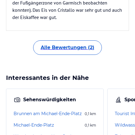
der Fußgängerzone von Garmisch beobachten
konnten). Das Eis von Cristallo war sehr gut und auch
der Eiskaffee war gut.
Alle Bewertungen (2)
Interessantes in der Nähe
Sehenswürdigkeiten
Spor
Brunnen am Michael-Ende-Platz
0,1
km
Michael-Ende-Platz
0,1
km