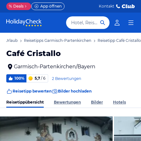
%
Deals
App öffnen
Kontakt
Hotel, Reiseziel
en Urlaub
Reisetipps Garmisch-Partenkirchen
Reisetipp Café Cristallo
Café Cristallo
Garmisch-Partenkirchen/Bayern
100%
5,7
/ 6
2 Bewertungen
Reisetipp bewerten
Bilder hochladen
Reisetippübersicht
Bewertungen
Bilder
Hotels