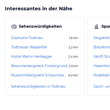
Interessantes in der Nähe
Sehenswürdigkeiten
Spor
Glashütte Todtnau
Skigebie
1,8
km
Todtnauer Wasserfall
Blackfor
2,2
km
Hütte Martin Heidegger
Skilift S
2,4
km
Besucherbergwerk Finstergrund
Hasenhor
2,9
km
Museumsbergwerk Schauinsland
Rodelbah
6,0
km
Sehenswürdigkeiten in Todtnau