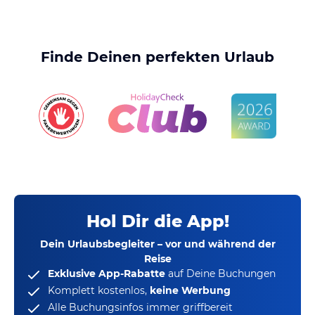
Finde Deinen perfekten Urlaub
Hol Dir die App!
Dein Urlaubsbegleiter – vor und während der
Reise
Exklusive App-Rabatte
auf Deine Buchungen
Komplett kostenlos,
keine Werbung
Alle Buchungsinfos immer griffbereit