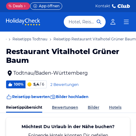
%
Deals
App öffnen
Kontakt
Hotel, Reiseziel
laub
Reisetipps Todtnau
Reisetipp Restaurant Vitalhotel Grüner Baum
Restaurant Vitalhotel Grüner
Baum
Todtnau/Baden-Württemberg
100%
5,4
/ 6
2 Bewertungen
Reisetipp bewerten
Bilder hochladen
Reisetippübersicht
Bewertungen
Bilder
Hotels
Möchtest Du Urlaub in der Nähe buchen?
Folgende Hotels könnten Dir gefallen