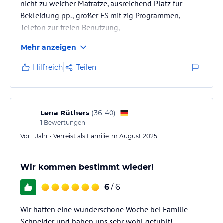
nicht zu weicher Matratze, ausreichend Platz für
Bekleidung pp., großer FS mit zig Programmen,
Telefon zur freien Benutzung,
sep. Raum mit Kühlschrank und 2 Kochplatten,
Mehr anzeigen
kleines, aber sauberes Bad (Dusche, WC,
Waschbecken), genügend Handtücher, die bei Bedarf
Hilfreich
Teilen
ausgetauscht werden, möblierter Balkon
Lena Rüthers
(
36-40
)
1
Bewertungen
Vor 1 Jahr • Verreist als Familie im August 2025
Wir kommen bestimmt wieder!
6
/ 6
Wir hatten eine wunderschöne Woche bei Familie
Schneider und haben uns sehr wohl gefühlt!