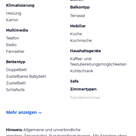
Klimatisierung
Balkontyp
Heizung
Terrasse
Kamin
Mobiliar
Multimedia
Küche
Telefon
Kochnische
Radio
Haushaltsgeräte
Fernseher
Kaffee- und
Bettentyp
Teezubereitungsmöglichkeiten
Doppelbett
Kühlschrank
Zustellbares Babybett
Safe
Zustellbett
Zimmertypen
Schlafsofa
Familienzimmer
Mehr anzeigen
Hinweis:
Allgemeine und unverbindliche
Hoteliers-/Veranstalter-/Kataloginformationen. Alle Angaben ohne