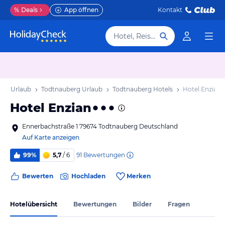
%
Deals
App öffnen
Kontakt
Hotel, Reiseziel
rg Urlaub
Todtnauberg Urlaub
Todtnauberg Hotels
Hotel Enzian
Hotel Enzian
Ennerbachstraße 1 79674 Todtnauberg Deutschland
Auf Karte anzeigen
91
Bewertungen
99%
5,7
/ 6
Bewerten
Hochladen
Merken
Hotelübersicht
Bewertungen
Bilder
Fragen