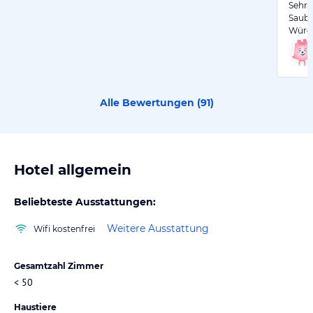
Sehr 
Saube
Würde
Alle Bewertungen (
91
)
Hotel allgemein
Beliebteste Ausstattungen:
Weitere Ausstattung
Wifi kostenfrei
Gesamtzahl Zimmer
< 50
Haustiere