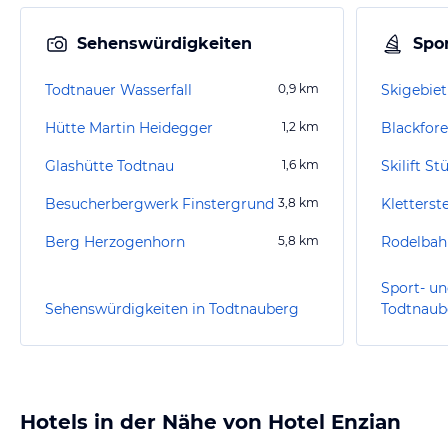
Sehenswürdigkeiten
Spor
Todtnauer Wasserfall
0,9
km
Skigebie
Hütte Martin Heidegger
1,2
km
Blackfor
Glashütte Todtnau
1,6
km
Skilift S
Besucherbergwerk Finstergrund
3,8
km
Kletterst
Berg Herzogenhorn
5,8
km
Rodelbah
Sport- un
Sehenswürdigkeiten in Todtnauberg
Todtnaub
Hotels in der Nähe von Hotel Enzian