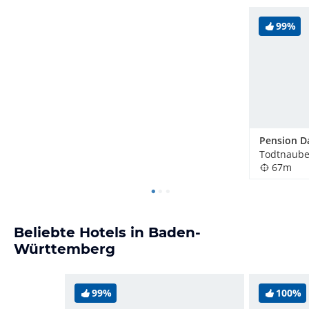
99%
Pension D
Todtnaube
67m
Beliebte Hotels in Baden-
Württemberg
99%
100%