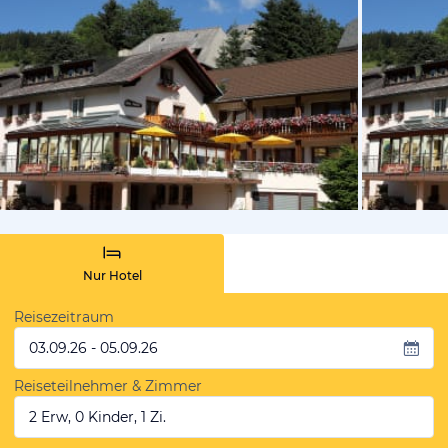
vom Hotelie
Nur Hotel
Reisezeitraum
03.09.26 - 05.09.26
Reiseteilnehmer & Zimmer
2 Erw, 0 Kinder, 1 Zi.