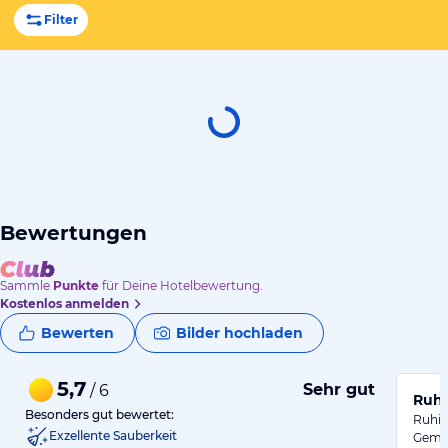
Filter
Bewertungen
Sammle
Punkte
für Deine Hotelbewertung.
Kostenlos anmelden
Bewerten
Bilder hochladen
5,7
Sehr gut
/ 6
Ruhi
Besonders gut bewertet:
Ruhig
Exzellente Sauberkeit
Gemüt