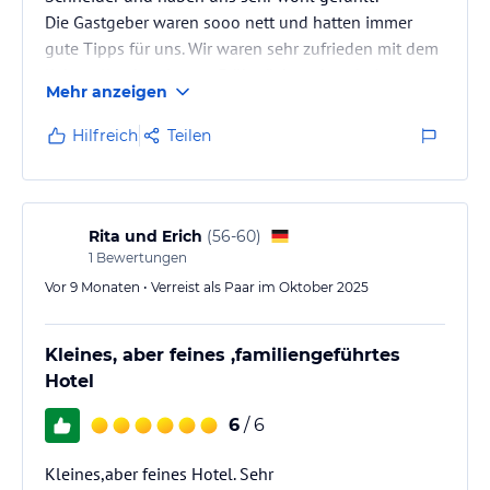
Die Gastgeber waren sooo nett und hatten immer
gute Tipps für uns. Wir waren sehr zufrieden mit dem
liebevoll zubereitetem Frühstück und auch das
Mehr anzeigen
Abendessen war sehr schmackhaft zu einem absolut
fairen Preis!
Hilfreich
Teilen
Unser Zimmer war sehr gemütlich und sauber. Die
Kochnische funktional eingerichtet, so dass wir uns
zwischendurch auch gut selbst verpflegen konnten.
Das Badezimmer war auch sehr gepflegt. Und wir
Rita und Erich
(
56-60
)
hatten sogar einen…
1
Bewertungen
Vor 9 Monaten • Verreist als Paar im Oktober 2025
Kleines, aber feines ,familiengeführtes
Hotel
6
/ 6
Kleines,aber feines Hotel. Sehr