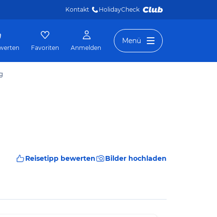
Kontakt
HolidayCheck 
Menü
werten
Favoriten
Anmelden
g
Reisetipp bewerten
Bilder hochladen