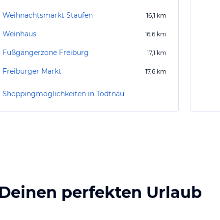
Weihnachtsmarkt Staufen
16,1
km
Weinhaus
16,6
km
Fußgängerzone Freiburg
17,1
km
Freiburger Markt
17,6
km
Shoppingmöglichkeiten in Todtnau
 Deinen perfekten Urlaub