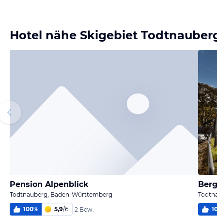
Bild melden
von Nicole
Hotel nähe Skigebiet Todtnauber
Pension Alpenblick
Todtnauberg, Baden-Württemberg
Todtn
100
%
5,9
/
6
1
2 Bew.