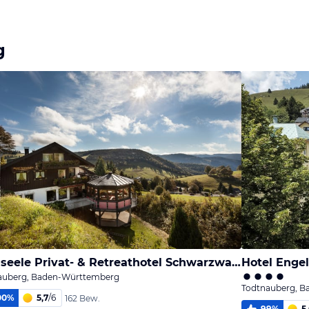
g
Bergseele Privat- & Retreathotel Schwarzwald
Hotel Enge
auberg, Baden-Württemberg
Todtnauberg, 
00
%
5,7
/
6
162 Bew.
99
%
5