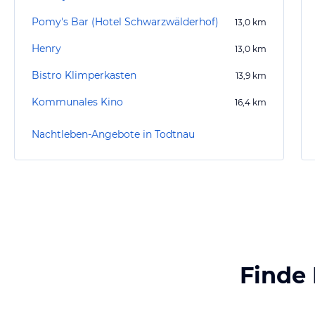
Pomy's Bar (Hotel Schwarzwälderhof)
13,0
km
Henry
13,0
km
Bistro Klimperkasten
13,9
km
Kommunales Kino
16,4
km
Nachtleben-Angebote in Todtnau
Finde