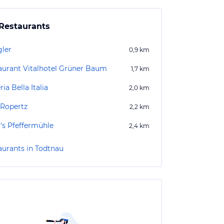
Restaurants
ler
0,9
km
aurant Vitalhotel Grüner Baum
1,7
km
ria Bella Italia
2,0
km
 Ropertz
2,2
km
's Pfeffermühle
2,4
km
aurants in Todtnau