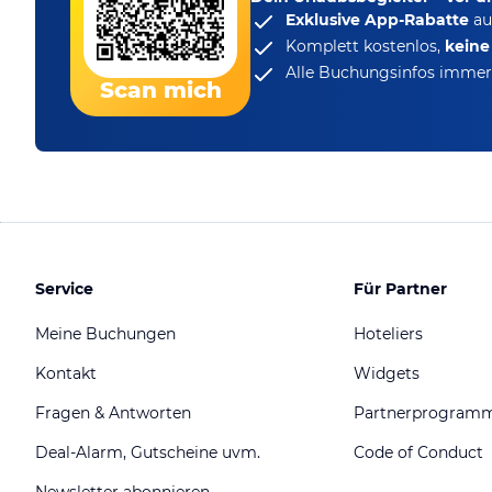
Exklusive App-Rabatte
au
Komplett kostenlos,
kein
Alle Buchungsinfos immer 
Scan mich
Service
Für Partner
Meine Buchungen
Hoteliers
Kontakt
Widgets
Fragen & Antworten
Partnerprogram
Deal-Alarm, Gutscheine uvm.
Code of Conduct