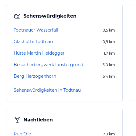
Sehenswürdigkeiten
Todtnauer Wasserfall
0,5
km
Glashütte Todtnau
0,9
km
Hütte Martin Heidegger
1,7
km
Besucherbergwerk Finstergrund
3,0
km
Berg Herzogenhorn
6,4
km
Sehenswürdigkeiten in Todtnau
Nachtleben
Pub Oje
7,0
km