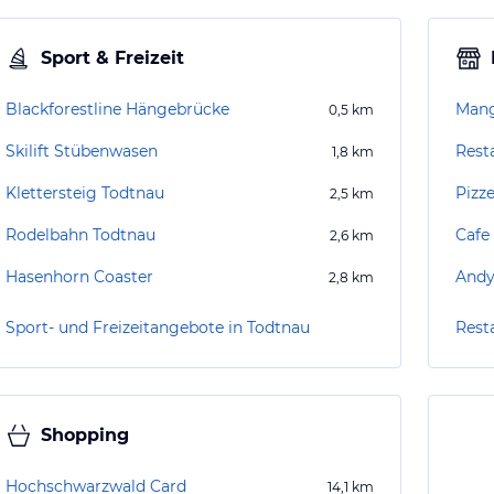
Sport & Freizeit
Blackforestline Hängebrücke
Mang
0,5
km
Skilift Stübenwasen
Rest
1,8
km
Klettersteig Todtnau
Pizze
2,5
km
Rodelbahn Todtnau
Cafe
2,6
km
Hasenhorn Coaster
Andy
2,8
km
Sport- und Freizeitangebote in Todtnau
Rest
Shopping
Hochschwarzwald Card
14,1
km