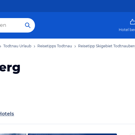
Hotel be
Todtnau Urlaub
Reisetipps Todtnau
Reisetipp Skigebiet Todtnauber
erg
Hotels