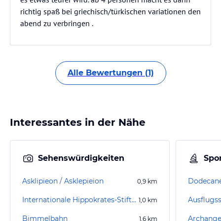
richtig spaß bei griechisch/türkischen variationen den
abend zu verbringen .
Alle Bewertungen (1)
Interessantes in der Nähe
Sehenswürdigkeiten
Spor
Asklipieon / Asklepieion
Dodecane
0,9
km
Internationale Hippokrates-Stiftung
Ausflugss
1,0
km
Bimmelbahn
Archangel
1,6
km