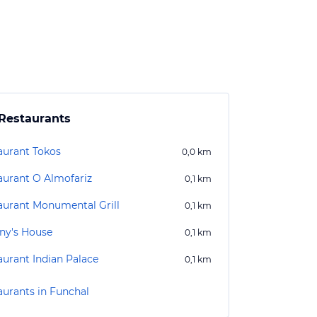
Restaurants
aurant Tokos
0,0
km
aurant O Almofariz
0,1
km
aurant Monumental Grill
0,1
km
ny's House
0,1
km
aurant Indian Palace
0,1
km
aurants in Funchal