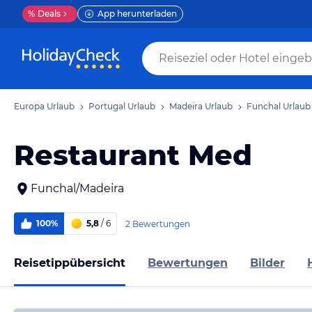
%
Deals
App herunterladen
Europa Urlaub
Portugal Urlaub
Madeira Urlaub
Funchal Urlaub
Restaurant Med
Funchal/Madeira
100%
5,8
/ 6
2 Bewertungen
Reisetippübersicht
Bewertungen
Bilder