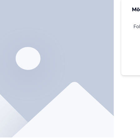
Mö
Fo