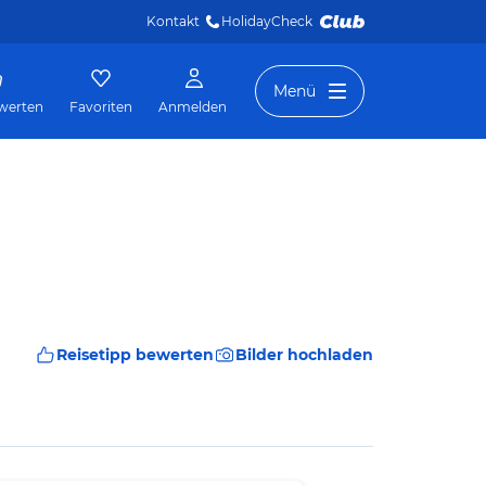
Kontakt
HolidayCheck 
Menü
werten
Favoriten
Anmelden
Reisetipp bewerten
Bilder hochladen