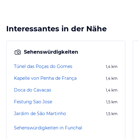
Interessantes in der Nähe
Sehenswürdigkeiten
Túnel das Poças do Gomes
1,4
km
Kapelle von Penha de França
1,4
km
Doca do Cavacas
1,4
km
Festung Sao Jose
1,5
km
Jardim de São Martinho
1,5
km
Sehenswürdigkeiten in Funchal