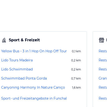
Sport & Freizeit
Yellow Bus - 3 in 1 Hop On Hop Off Tour
Rest
0,1
km
Lido Tours Madeira
Rest
0,2
km
Lido Schwimmbad
Rest
0,2
km
Schwimmbad Ponta Gorda
Gran
0,7
km
Canyoning Harmony In Nature Caniço
Rest
1,6
km
Sport- und Freizeitangebote in Funchal
Rest