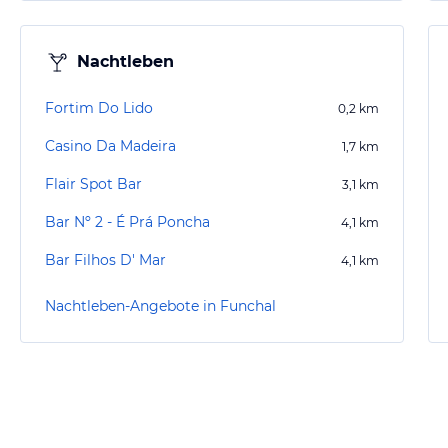
Nachtleben
Fortim Do Lido
0,2
km
Casino Da Madeira
1,7
km
Flair Spot Bar
3,1
km
Bar Nº 2 - É Prá Poncha
4,1
km
Bar Filhos D' Mar
4,1
km
Nachtleben-Angebote in Funchal