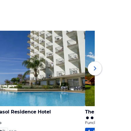
rasol Residence Hotel
The Residence Por
a
Funchal, Madeira