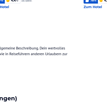
7
%
4,4
/
6
78
%
4
56 Bew.
Hotel
Zum Hotel
allgemeine Beschreibung. Dein wertvolles
n wie in Reiseführern anderen Urlaubern zur
ngen)