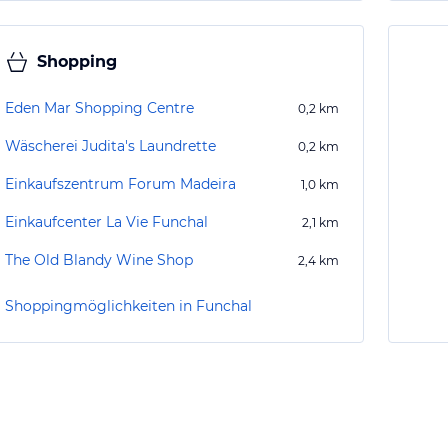
Shopping
Eden Mar Shopping Centre
0,2
km
Wäscherei Judita's Laundrette
0,2
km
Einkaufszentrum Forum Madeira
1,0
km
Einkaufcenter La Vie Funchal
2,1
km
The Old Blandy Wine Shop
2,4
km
Shoppingmöglichkeiten in Funchal