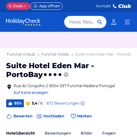
%
Deals
App öffnen
Kontakt
Hotel, Reiseziel
b
Funchal Urlaub
Funchal Hotels
Suite Hotel Eden Mar - PortoBay
Suite Hotel Eden Mar -
PortoBay
Rua do Gorgulho 2 9004-537 Funchal Madeira Portugal
Auf Karte anzeigen
872
Bewertungen
95%
5,4
/ 6
Bewerten
Hochladen
Merken
Hotelübersicht
Bewertungen
Bilder
Fragen