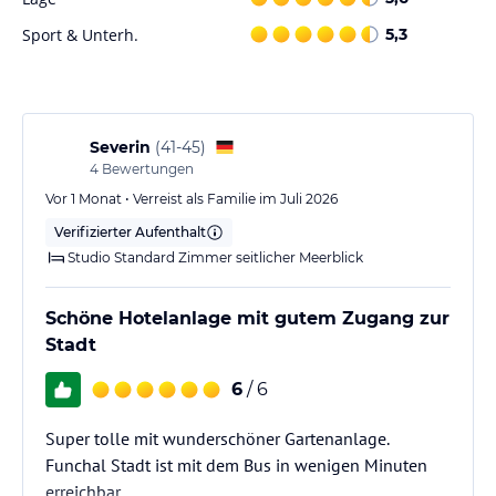
• Aerobic-Studio
• Tennisplatz
Sport & Unterh.
5,3
• Tischtennis
• Pétanque
• Unterhaltungsprogramm für Kinder (saisonal)
• Spielzimmer und Spielplatz
• zwei Außenpools
Severin
(
41-45
)
• Kinderbecken im Freien
4
Bewertungen
• beheizter Innen-/Außenpool
Vor 1 Monat • Verreist als Familie im Juli 2026
Verifizierter Aufenthalt
Sonstige Einrichtungen und Services
Studio Standard Zimmer seitlicher Meerblick
Das Eden Mar Mare bietet folgende Dienstleistungen an:
• 24-Stunden-Zimmerservice
Schöne Hotelanlage mit gutem Zugang zur
• Unterhaltungsprogramm
Stadt
• wöchentlich wechselnde Themenbuffets
• WLAN-Zugang im gesamten Hotel
6
/ 6
• Strandtücher
• vier Restaurants
Super tolle mit wunderschöner Gartenanlage.
• drei Takte
Funchal Stadt ist mit dem Bus in wenigen Minuten
• zwei Whirlpools
erreichbar.