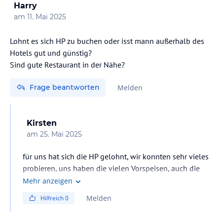
Harry
am
11. Mai 2025
Lohnt es sich HP zu buchen oder isst mann außerhalb des
Hotels gut und günstig?
Sind gute Restaurant in der Nähe?
Frage beantworten
Melden
Kirsten
am
25. Mai 2025
für uns hat sich die HP gelohnt, wir konnten sehr vieles
probieren, uns haben die vielen Vorspeisen, auch die
etwas wenigeren Hauptspeisen und die große Auswahl
Mehr anzeigen
an Desserts super geschmeckt. Es gab viele
Melden
Hilfreich
0
Landestypische Spezialitäten und eine große Auswahl
am Büffet. Es gibt auch a la Carte Restaurants innerhalb