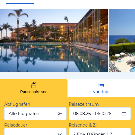
vom Hotelie
Pauschalreisen
Nur Hotel
Abflughafen
Reisezeitraum
Alle Flughäfen
08.08.26 - 06.10.26
Reisedauer
Reisende & Zi.
2 Erw, 0 Kinder, 1 Zi.