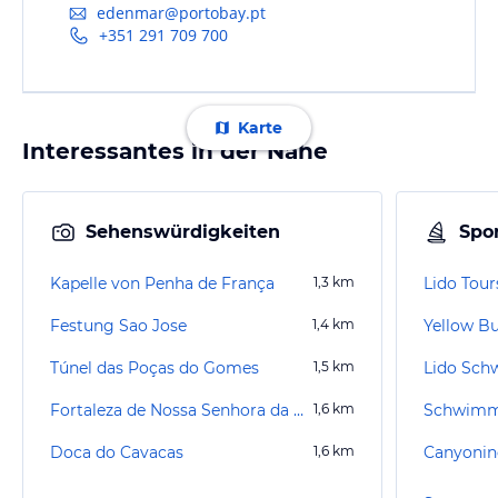
edenmar@portobay.pt
+351 291 709 700
Karte
Interessantes in der Nähe
Sehenswürdigkeiten
Spor
Kapelle von Penha de França
1,3
km
Lido Tour
Festung Sao Jose
1,4
km
Túnel das Poças do Gomes
1,5
km
Lido Sc
Fortaleza de Nossa Senhora da Conceição do Ilhéu
1,6
km
Schwimm
Doca do Cavacas
1,6
km