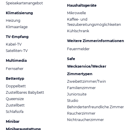
Speisekartenangebot
Haushaltsgeräte
Klimatisierung
Mikrowelle
Kaffee- und
Heizung
Teezubereitungsmöglichkeiten
Klimaanlage
Kühlschrank
TV-Empfang
Weitere Zimmerinformationen
Kabel-TV
Feuermelder
Satelliten-TV
Safe
Multimedia
Weckservice/Wecker
Fernseher
Zimmertypen
Bettentyp
Zweibettzimmer/Twin
Doppelbett
Familienzimmer
Zustellbares Babybett
Juniorsuite
Queensize
Studio
Zustellbett
Behindertenfreundliche Zimmer
Schlafsofa
Raucherzimmer
Nichtraucherzimmer
Minibar
Minibarausstattung