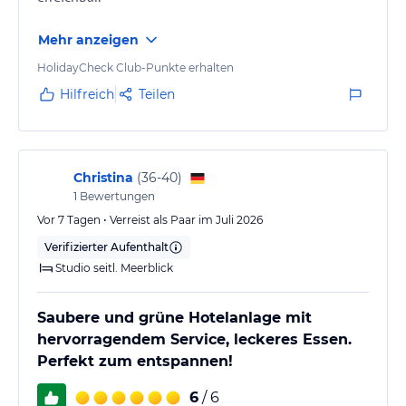
• SPA
• Sauna
Mehr anzeigen
• Dampfbad
• Standpunkt
HolidayCheck Club-Punkte erhalten
• Mehrzweckraum
Hilfreich
Teilen
• Besprechungszimmer
• Überdachter Parkplatz und Außenparkplatz*
• Babysitting*
• Autovermietungen*
• Touren*
Christina
(
36-40
)
• Arzt*
1
Bewertungen
Vor 7 Tagen • Verreist als Paar im Juli 2026
* kostenpflichtig
Verifizierter Aufenthalt
Studio seitl. Meerblick
Hinweis:
Allgemeine und unverbindliche
Hoteliers-/Veranstalter-/Kataloginformationen. Alle Angaben
ohne Gewähr und ohne Prüfung durch HolidayCheck. Bitte
Saubere und grüne Hotelanlage mit
lies vor der Buchung die verbindlichen
Angebotsdetails
des
hervorragendem Service, leckeres Essen.
jeweiligen Veranstalters.
Perfekt zum entspannen!
6
/ 6