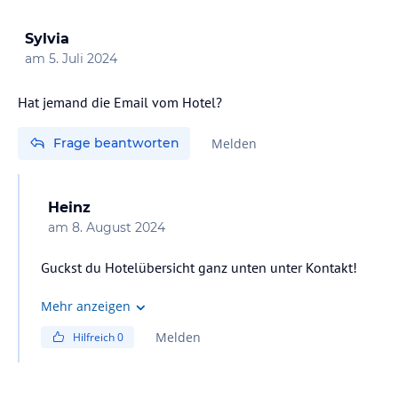
der Hotels, man bekommt ca. 17 €, wenn man HP
gebucht hat, angerechnet. Es gibt aber auch einige
Sylvia
Lokale in der Nähe des Hotels, die Preise sind je nach
am
5. Juli 2024
Lokal mittel bis hochpreisig.
Hat jemand die Email vom Hotel?
Frage beantworten
Melden
Heinz
am
8. August 2024
Guckst du Hotelübersicht ganz unten unter Kontakt!
Mehr anzeigen
Melden
Hilfreich
0