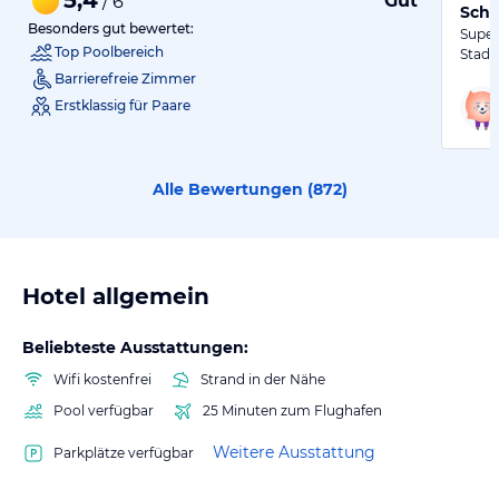
Gut
/ 6
Schö
Besonders gut bewertet:
Super
Top Poolbereich
Stadt
Barrierefreie Zimmer
Erstklassig für Paare
Alle Bewertungen (
872
)
Hotel allgemein
Beliebteste Ausstattungen:
Wifi kostenfrei
Strand in der Nähe
Pool verfügbar
25 Minuten zum Flughafen
Weitere Ausstattung
Parkplätze verfügbar