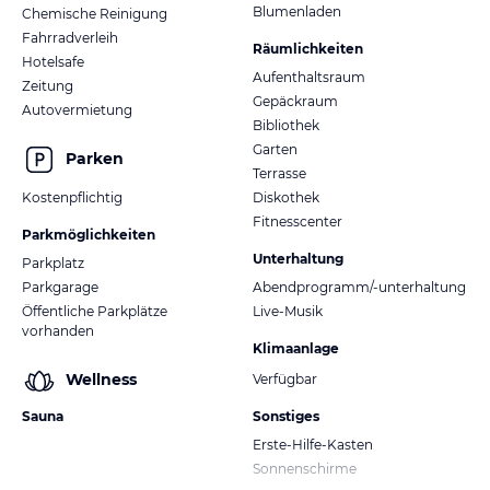
Blumenladen
Chemische Reinigung
Fahrradverleih
Räumlichkeiten
Hotelsafe
Aufenthaltsraum
Zeitung
Gepäckraum
Autovermietung
Bibliothek
Garten
Parken
Terrasse
Kostenpflichtig
Diskothek
Fitnesscenter
Parkmöglichkeiten
Unterhaltung
Parkplatz
Parkgarage
Abendprogramm/-unterhaltung
Öffentliche Parkplätze
Live-Musik
vorhanden
Klimaanlage
Wellness
Verfügbar
Sauna
Sonstiges
Erste-Hilfe-Kasten
Sonnenschirme