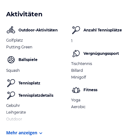
Aktivitäten
Outdoor-Aktivitäten
Anzahl Tennisplätze
Golfplatz
1
Putting Green
Vergnügungssport
Ballspiele
Tischtennis
Squash
Billard
Minigolf
Tennisplatz
Fitness
Tennisplatzdetails
Yoga
Gebühr
Aerobic
Leihgeräte
Outdoor
Mehr anzeigen