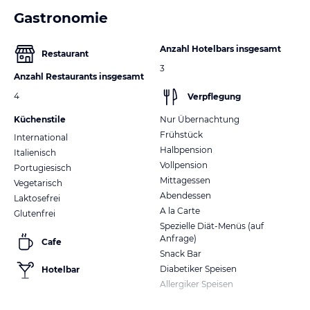
Gastronomie
Anzahl Hotelbars insgesamt
Restaurant
3
Anzahl Restaurants insgesamt
4
Verpflegung
Küchenstile
Nur Übernachtung
Frühstück
International
Halbpension
Italienisch
Vollpension
Portugiesisch
Mittagessen
Vegetarisch
Abendessen
Laktosefrei
A la Carte
Glutenfrei
Spezielle Diät-Menüs (auf
Anfrage)
Cafe
Snack Bar
Diabetiker Speisen
Hotelbar
Allergiker Speisen