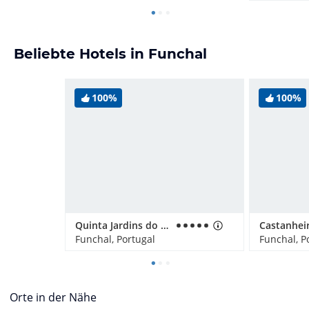
Beliebte Hotels in Funchal
100%
100%
Quinta Jardins do Lago
Funchal, Portugal
Funchal, P
Orte in der Nähe