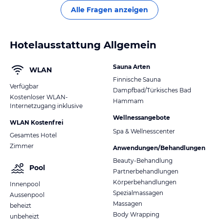
Alle Fragen anzeigen
Hotelausstattung Allgemein
Sauna Arten
WLAN
Finnische Sauna
Verfügbar
Dampfbad/Türkisches Bad
Kostenloser WLAN-
Hammam
Internetzugang inklusive
Wellnessangebote
WLAN Kostenfrei
Spa & Wellnesscenter
Gesamtes Hotel
Zimmer
Anwendungen/Behandlungen
Beauty-Behandlung
Pool
Partnerbehandlungen
Körperbehandlungen
Innenpool
Spezialmassagen
Aussenpool
Massagen
beheizt
Body Wrapping
unbeheizt