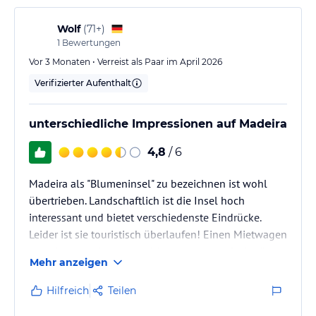
darunter ein Innenpool. Badetücher stehen Ihnen kostenfrei zur
Verfügung. Das Hotel bietet auch kostenfreies WLAN in der
Wolf
(
71+
)
gesamten Anlage sowie einen Wäscheservice gegen Gebühr.
1
Bewertungen
Parkplätze sind gegen Gebühr verfügbar.
Vor 3 Monaten • Verreist als Paar im April 2026
Verifizierter Aufenthalt
Hinweis:
Verfasst von HolidayCheck mit Hilfe von KI. Alle
Angaben ohne Gewähr. Bitte lies vor der Buchung die
verbindlichen
Angebotsdetails
des jeweiligen Veranstalters.
unterschiedliche Impressionen auf Madeira
4,8
/ 6
Madeira als "Blumeninsel" zu bezeichnen ist wohl
übertrieben. Landschaftlich ist die Insel hoch
interessant und bietet verschiedenste Eindrücke.
Leider ist sie touristisch überlaufen! Einen Mietwagen
braucht man eigentlich nicht, zumal gute Parkplätze
Mehr anzeigen
eine Rarität darstellen! Die Küste um Funchal ist
durch Hotelburgen zugemauert, was auch bei den
Hilfreich
Teilen
Restaurants dazu führt, das typische "Touristen-Essen"