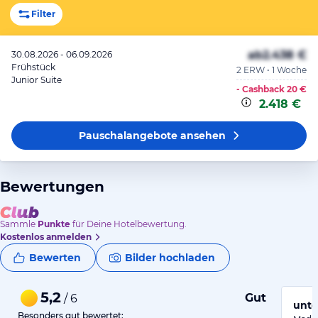
Filter
ab
2.438 €
30.08.2026 - 06.09.2026
Frühstück
2 ERW • 1 Woche
Junior Suite
- Cashback
20 €
2.418 €
Pauschalangebote
ansehen
Bewertungen
Sammle
Punkte
für Deine Hotelbewertung.
Kostenlos anmelden
Bewerten
Bilder hochladen
5,2
Gut
/ 6
unte
Besonders gut bewertet: