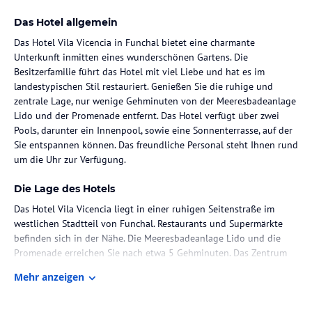
Das Hotel allgemein
Das Hotel Vila Vicencia in Funchal bietet eine charmante
Unterkunft inmitten eines wunderschönen Gartens. Die
Besitzerfamilie führt das Hotel mit viel Liebe und hat es im
landestypischen Stil restauriert. Genießen Sie die ruhige und
zentrale Lage, nur wenige Gehminuten von der Meeresbadeanlage
Lido und der Promenade entfernt. Das Hotel verfügt über zwei
Pools, darunter ein Innenpool, sowie eine Sonnenterrasse, auf der
Sie entspannen können. Das freundliche Personal steht Ihnen rund
um die Uhr zur Verfügung.
Die Lage des Hotels
Das Hotel Vila Vicencia liegt in einer ruhigen Seitenstraße im
westlichen Stadtteil von Funchal. Restaurants und Supermärkte
befinden sich in der Nähe. Die Meeresbadeanlage Lido und die
Promenade erreichen Sie nach etwa 5 Gehminuten. Das Zentrum
von Funchal mit seinen beeindruckenden Gebäuden, Einkaufs-
Mehr anzeigen
und Unterhaltungsmöglichkeiten ist ca. 3 km entfernt. Eine
Bushaltestelle befindet sich in der Nähe. Der Flughafen Funchal ist
etwa 29 km entfernt und die Transferzeit beträgt ca. 45 Minuten,