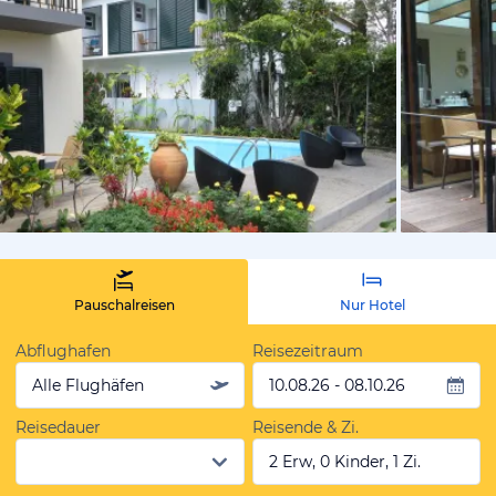
von Thomas
Pauschalreisen
Nur Hotel
Abflughafen
Reisezeitraum
Alle Flughäfen
10.08.26 - 08.10.26
Reisedauer
Reisende & Zi.
2 Erw, 0 Kinder, 1 Zi.