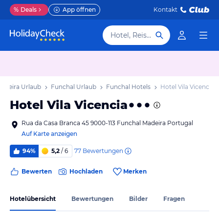
%
Deals
App öffnen
Kontakt
Hotel, Reiseziel
adeira Urlaub
Funchal Urlaub
Funchal Hotels
Hotel Vila Vicencia
Hotel Vila Vicencia
Rua da Casa Branca 45 9000-113 Funchal Madeira Portugal
Auf Karte anzeigen
77
Bewertungen
94%
5,2
/ 6
Bewerten
Hochladen
Merken
Hotelübersicht
Bewertungen
Bilder
Fragen