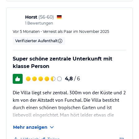
Horst
(
56-60
)
1
Bewertungen
Vor 5 Monaten • Verreist als Paar im November 2025
Verifizierter Aufenthalt
Super schöne zentrale Unterkunft mit
klasse Person
4,8
/ 6
Die Villa liegt sehr zentral. 300m von der Küste und 2
km von der Altstadt von Funchal. Die Villa besticht
durch einen schönen tropischen Garten und ist
liebevoll eingerichtet. Man hört leider etwas die
Strasse, aber dafür ist man direkt in der Nähe von
Mehr anzeigen
Restaurants und Geschäften