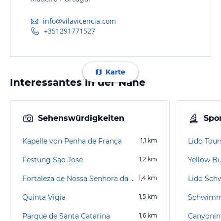
info@vilavicencia.com
+351291771527
Karte
Interessantes in der Nähe
Sehenswürdigkeiten
Spor
Kapelle von Penha de França
1,1
km
Lido Tour
Festung Sao Jose
1,2
km
Fortaleza de Nossa Senhora da Conceição do Ilhéu
1,4
km
Lido Sc
Quinta Vigia
1,5
km
Schwimm
Parque de Santa Catarina
1,6
km