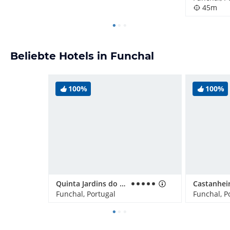
45m
Beliebte Hotels in Funchal
100%
100%
Quinta Jardins do Lago
Funchal, Portugal
Funchal, P