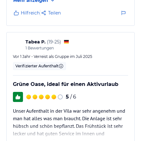
Mehr anzeigen
Gartenanlage und Pools. Restaurants verschiedenster
Art befinden sich in direkter Umgebung, ebenso wie
Hilfreich
Teilen
öffentliche Verkehrsmittel – ideal für Ausflüge.
Ein kleiner Nachteil: Es gibt keine eigenen
Parkplätze, man muss auf öffentliche
(gebührenpflichtige) Parkplätze ausweichen oder
Tabea P.
(
19-25
)
weiter außerhalb hoffen, dass was…
1
Bewertungen
Vor 1 Jahr • Verreist als Gruppe im Juli 2025
Verifizierter Aufenthalt
Grüne Oase, ideal für einen Aktivurlaub
5
/ 6
Unser Aufenthalt in der Vila war sehr angenehm und
man hat alles was man braucht. Die Anlage ist sehr
hübsch und schön bepflanzt. Das Frühstück ist sehr
lecker und hat guten Service im Innen und
Außenbereich. Der Pool ist sehr nett und auch die