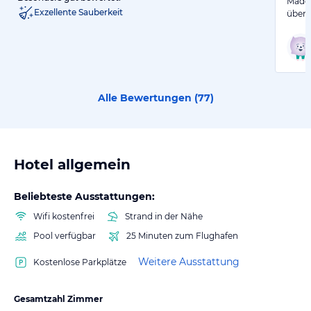
Madei
Exzellente Sauberkeit
übertr
Alle Bewertungen (
77
)
Hotel allgemein
Beliebteste Ausstattungen:
Wifi kostenfrei
Strand in der Nähe
Pool verfügbar
25 Minuten zum Flughafen
Weitere Ausstattung
Kostenlose Parkplätze
Gesamtzahl Zimmer