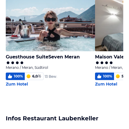
Guesthouse SuiteSeven Meran
Maison Valent
Merano / Meran, Südtirol
Merano / Meran, Süd
100
%
6,0
/
6
100
%
5,7
/
13 Bew.
Zum Hotel
Zum Hotel
Infos Restaurant Laubenkeller