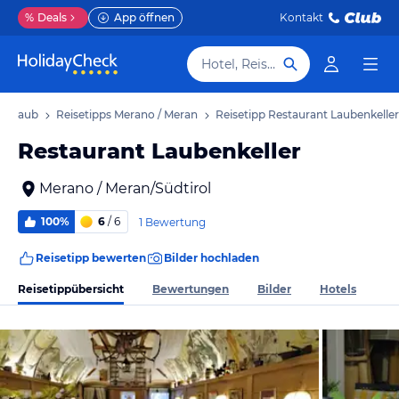
%
Deals
App öffnen
Kontakt
Hotel, Reiseziel
 Urlaub
Reisetipps Merano / Meran
Reisetipp Restaurant Laubenkeller
Restaurant Laubenkeller
Merano / Meran/Südtirol
100%
6
/ 6
1 Bewertung
Reisetipp bewerten
Bilder hochladen
Reisetippübersicht
Bewertungen
Bilder
Hotels