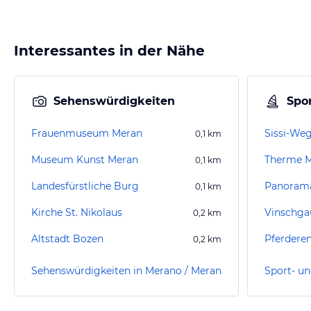
Interessantes in der Nähe
Sehenswürdigkeiten
Spor
Frauenmuseum Meran
Sissi-Weg
0,1
km
Museum Kunst Meran
Therme 
0,1
km
Landesfürstliche Burg
Panoram
0,1
km
Kirche St. Nikolaus
Vinschg
0,2
km
Altstadt Bozen
Pferdere
0,2
km
Sehenswürdigkeiten in Merano / Meran