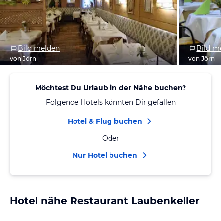
Bild melden
Bild m
von Jörn
von Jörn
Möchtest Du Urlaub in der Nähe buchen?
Folgende Hotels könnten Dir gefallen
Hotel & Flug buchen
Oder
Nur Hotel buchen
Hotel nähe Restaurant Laubenkeller